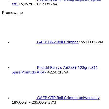
Zakres
szt.
16,99
zł
–
19,90
zł
z VAT
cen:
Promowane
od
16,99 zł
do
19,90 zł
GAEP BN2 Roll Crimper
199,00
zł
z VAT
Pociski Berry's 7,62x39 123grs .311
Spire Point do AK47
42,50
zł
z VAT
GAEP OTP Roll Crimper uniwersalny
Zakres
189,00
zł
–
235,00
zł
z VAT
cen: