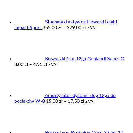
549,00 zł
Słuchawki aktywne Howard Leight
Zakres
Impact Sport
355,00
zł
–
379,00
zł
z VAT
cen:
od
355,00 zł
do
379,00 zł
Koszyczki śrut 12ga Gualandi Super G
Zakres
3,00
zł
–
4,95
zł
z VAT
cen:
od
3,00 zł
do
4,95 zł
Amortyzator dystans slug 12ga do
Zakres
pocisków W-8
15,00
zł
–
17,50
zł
z VAT
cen:
od
15,00 zł
do
17,50 zł
Pocisk typu W-8 Slug 12ga, 29,5g, 10