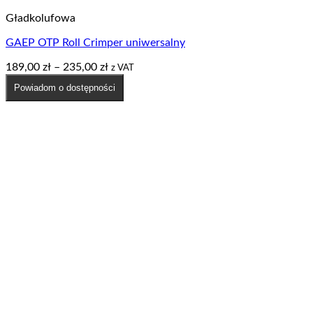
Gładkolufowa
GAEP OTP Roll Crimper uniwersalny
Zakres
189,00
zł
–
235,00
zł
z VAT
cen:
Powiadom o dostępności
od
189,00 zł
do
235,00 zł