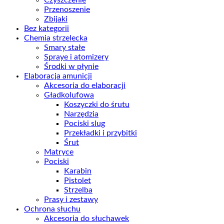
Przenoszenie
Zbijaki
Bez kategorii
Chemia strzelecka
Smary stałe
Spraye i atomizery
Środki w płynie
Elaboracja amunicji
Akcesoria do elaboracji
Gładkolufowa
Koszyczki do śrutu
Narzędzia
Pociski slug
Przekładki i przybitki
Śrut
Matryce
Pociski
Karabin
Pistolet
Strzelba
Prasy i zestawy
Ochrona słuchu
Akcesoria do słuchawek