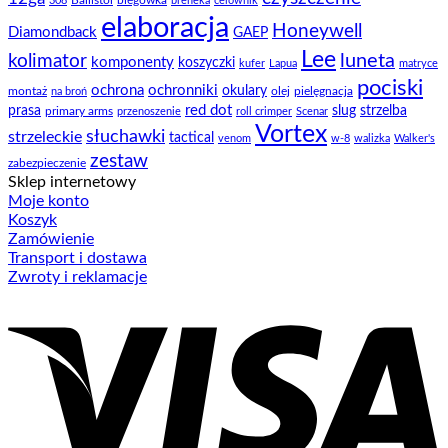
Ballistol
biegówka
308
breneka
celownik
elaboracja
Honeywell
Diamondback
GAEP
Lee
luneta
kolimator
komponenty
koszyczki
kufer
Lapua
matryce
pociski
ochrona
ochronniki
okulary
montaż
olej
pielęgnacja
na broń
prasa
red dot
slug
strzelba
primary arms
przenoszenie
roll crimper
Scenar
Vortex
słuchawki
strzeleckie
tactical
venom
w-8
walizka
Walker's
zestaw
zabezpieczenie
Sklep internetowy
Moje konto
Koszyk
Zamówienie
Transport i dostawa
Zwroty i reklamacje
V