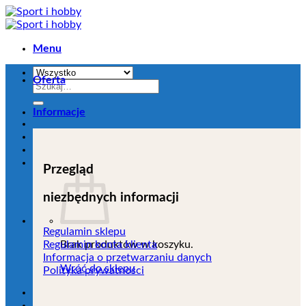
Przejdź
do
zawartości
Menu
Oferta
Szukaj:
Informacje
Przegląd
niezbędnych informacji
Regulamin sklepu
Brak produktów w koszyku.
Regulamin konta klienta
Informacja o przetwarzaniu danych
Wróć do sklepu
Polityka prywatności