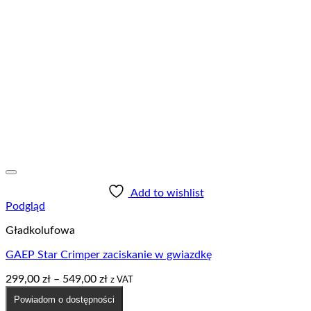
Add to wishlist
Podgląd
Gładkolufowa
GAEP Star Crimper zaciskanie w gwiazdkę
Zakres
299,00
zł
–
549,00
zł
z VAT
cen:
Powiadom o dostępności
od