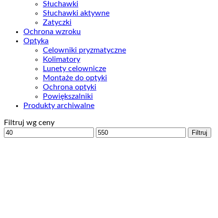
Słuchawki
Słuchawki aktywne
Zatyczki
Ochrona wzroku
Optyka
Celowniki pryzmatyczne
Kolimatory
Lunety celownicze
Montaże do optyki
Ochrona optyki
Powiększalniki
Produkty archiwalne
Filtruj wg ceny
Cena
Cena
Filtruj
min
max