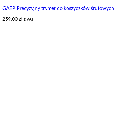
GAEP Precyzyjny trymer do koszyczków śrutowych
259,00
zł
z VAT