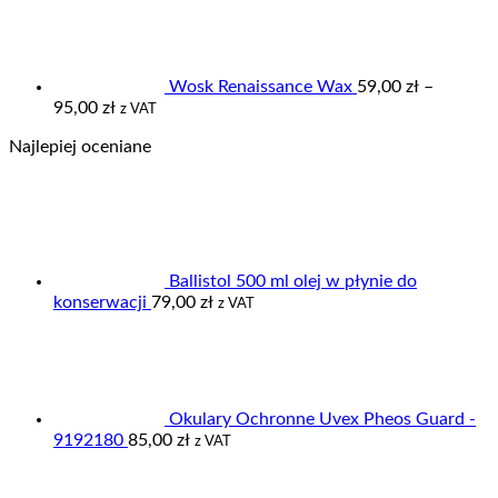
od
189,00 zł
do
235,00 zł
Wosk Renaissance Wax
59,00
zł
–
Zakres
95,00
zł
z VAT
cen:
Najlepiej oceniane
od
59,00 zł
do
95,00 zł
Ballistol 500 ml olej w płynie do
konserwacji
79,00
zł
z VAT
Okulary Ochronne Uvex Pheos Guard -
9192180
85,00
zł
z VAT