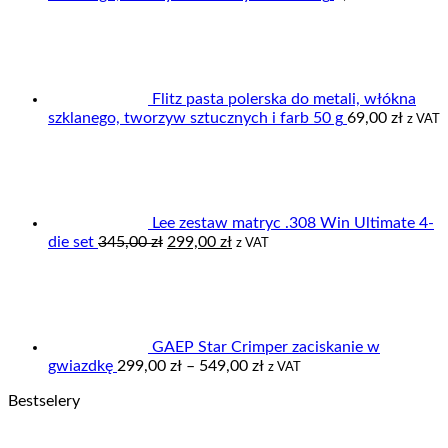
Flitz pasta polerska do metali, włókna
szklanego, tworzyw sztucznych i farb 50 g
69,00
zł
z VAT
Lee zestaw matryc .308 Win Ultimate 4-
Pierwotna
Aktualna
die set
345,00
zł
299,00
zł
z VAT
cena
cena
wynosiła:
wynosi:
345,00 zł.
299,00 zł.
GAEP Star Crimper zaciskanie w
Zakres
gwiazdkę
299,00
zł
–
549,00
zł
z VAT
cen:
Bestselery
od
299,00 zł
do