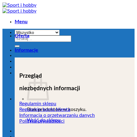
Przejdź
do
zawartości
Menu
Oferta
Szukaj:
Informacje
Przegląd
niezbędnych informacji
Regulamin sklepu
Brak produktów w koszyku.
Regulamin konta klienta
Informacja o przetwarzaniu danych
Wróć do sklepu
Polityka prywatności