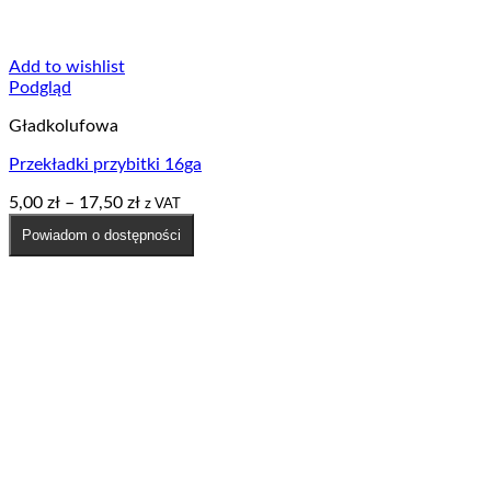
Add to wishlist
Podgląd
Gładkolufowa
Przekładki przybitki 16ga
Zakres
5,00
zł
–
17,50
zł
z VAT
cen:
Powiadom o dostępności
od
5,00 zł
do
17,50 zł