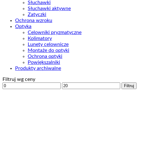
Słuchawki
Słuchawki aktywne
Zatyczki
Ochrona wzroku
Optyka
Celowniki pryzmatyczne
Kolimatory
Lunety celownicze
Montaże do optyki
Ochrona optyki
Powiększalniki
Produkty archiwalne
Filtruj wg ceny
Cena
Cena
Filtruj
min
max