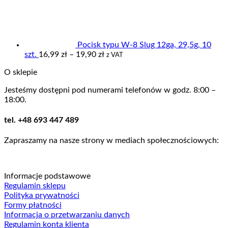
Pocisk typu W-8 Slug 12ga, 29,5g, 10
Zakres
szt.
16,99
zł
–
19,90
zł
z VAT
cen:
O sklepie
od
16,99 zł
Jesteśmy dostępni pod numerami telefonów w godz. 8:00 –
do
18:00.
19,90 zł
tel. +48 693 447 489
Zapraszamy na nasze strony w mediach społecznościowych:
Informacje podstawowe
Regulamin sklepu
Polityka prywatności
Formy płatności
Informacja o przetwarzaniu danych
Regulamin konta klienta