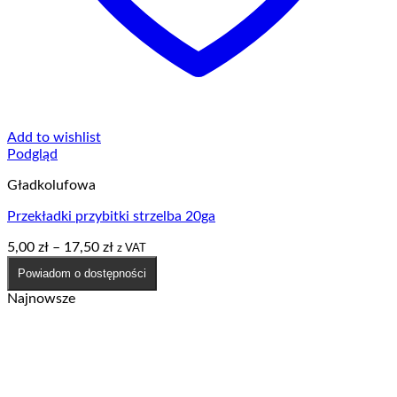
Add to wishlist
Podgląd
Gładkolufowa
Przekładki przybitki strzelba 20ga
Zakres
5,00
zł
–
17,50
zł
z VAT
cen:
Powiadom o dostępności
od
5,00 zł
Najnowsze
do
17,50 zł