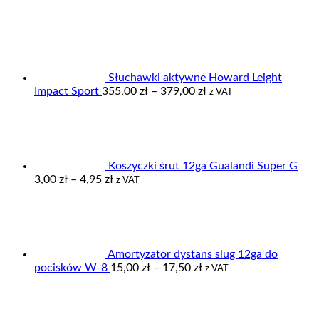
Słuchawki aktywne Howard Leight
Zakres
Impact Sport
355,00
zł
–
379,00
zł
z VAT
cen:
od
355,00 zł
do
379,00 zł
Koszyczki śrut 12ga Gualandi Super G
Zakres
3,00
zł
–
4,95
zł
z VAT
cen:
od
3,00 zł
do
4,95 zł
Amortyzator dystans slug 12ga do
Zakres
pocisków W-8
15,00
zł
–
17,50
zł
z VAT
cen:
od
15,00 zł