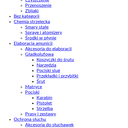
Przenoszenie
Zbijaki
Bez kategorii
Chemia strzelecka
Smary stałe
Spraye i atomizery
Środki w płynie
Elaboracja amunicji
Akcesoria do elaboracji
Gładkolufowa
Koszyczki do śrutu
Narzędzia
Pociski slug
Przekładki i przybitki
Śrut
Matryce
Pociski
Karabin
Pistolet
Strzelba
Prasy i zestawy
Ochrona słuchu
Akcesoria do słuchawek