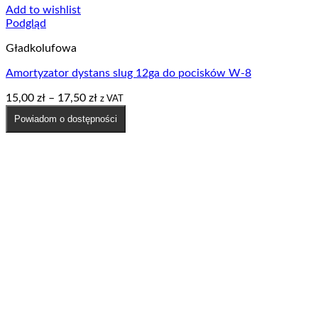
Add to wishlist
Podgląd
Gładkolufowa
Amortyzator dystans slug 12ga do pocisków W-8
Zakres
15,00
zł
–
17,50
zł
z VAT
cen:
Powiadom o dostępności
od
15,00 zł
do
17,50 zł