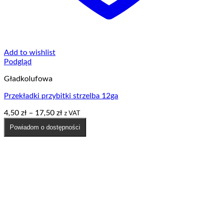
Add to wishlist
Podgląd
Gładkolufowa
Przekładki przybitki strzelba 12ga
Zakres
4,50
zł
–
17,50
zł
z VAT
cen:
Powiadom o dostępności
od
4,50 zł
do
17,50 zł