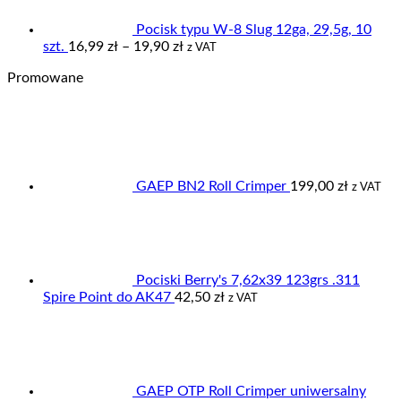
do
17,50 zł
Pocisk typu W-8 Slug 12ga, 29,5g, 10
Zakres
szt.
16,99
zł
–
19,90
zł
z VAT
cen:
Promowane
od
16,99 zł
do
19,90 zł
GAEP BN2 Roll Crimper
199,00
zł
z VAT
Pociski Berry's 7,62x39 123grs .311
Spire Point do AK47
42,50
zł
z VAT
GAEP OTP Roll Crimper uniwersalny