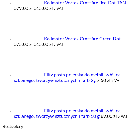
Kolimator Vortex Crossfire Red Dot TAN
Pierwotna
Aktualna
579,00
zł
515,00
zł
z VAT
cena
cena
wynosiła:
wynosi:
579,00 zł.
515,00 zł.
Kolimator Vortex Crossfire Green Dot
Pierwotna
Aktualna
575,00
zł
515,00
zł
z VAT
cena
cena
wynosiła:
wynosi:
575,00 zł.
515,00 zł.
Flitz pasta polerska do metali, włókna
szklanego, tworzyw sztucznych i farb 2g
7,50
zł
z VAT
Flitz pasta polerska do metali, włókna
szklanego, tworzyw sztucznych i farb 50 g
69,00
zł
z VAT
Bestselery