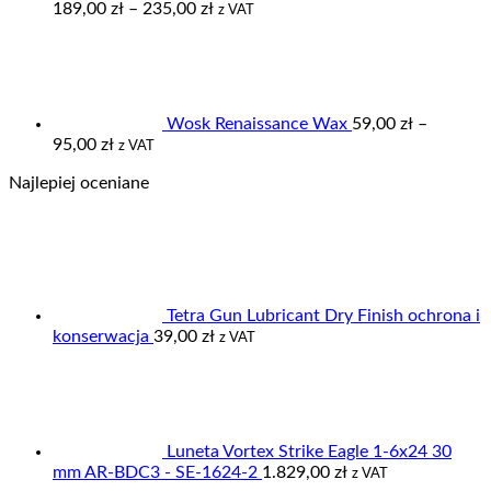
Zakres
189,00
zł
–
235,00
zł
z VAT
cen:
od
189,00 zł
do
235,00 zł
Wosk Renaissance Wax
59,00
zł
–
Zakres
95,00
zł
z VAT
cen:
Najlepiej oceniane
od
59,00 zł
do
95,00 zł
Tetra Gun Lubricant Dry Finish ochrona i
konserwacja
39,00
zł
z VAT
Luneta Vortex Strike Eagle 1-6x24 30
mm AR-BDC3 - SE-1624-2
1.829,00
zł
z VAT