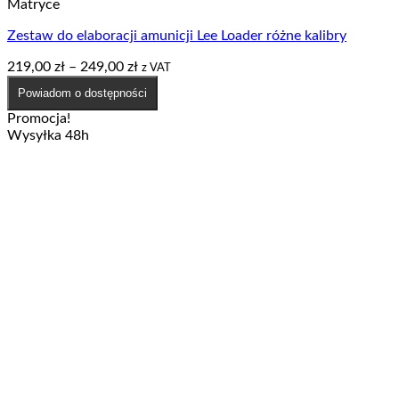
Matryce
Zestaw do elaboracji amunicji Lee Loader różne kalibry
Zakres
219,00
zł
–
249,00
zł
z VAT
cen:
Powiadom o dostępności
od
219,00 zł
Promocja!
do
Wysyłka 48h
249,00 zł