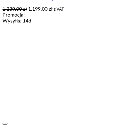
Pierwotna
Aktualna
1.239,00
zł
1.199,00
zł
z VAT
cena
cena
Promocja!
wynosiła:
wynosi:
Wysyłka 14d
1.239,00 zł.
1.199,00 zł.