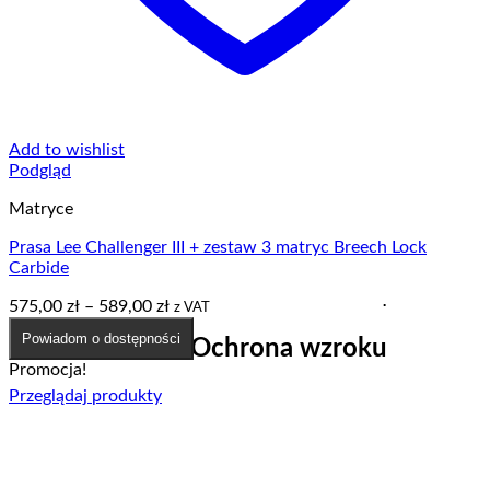
Add to wishlist
Podgląd
Matryce
Prasa Lee Challenger III + zestaw 3 matryc Breech Lock
Carbide
.
Zakres
575,00
zł
–
589,00
zł
z VAT
cen:
Powiadom o dostępności
Ochrona wzroku
od
575,00 zł
Promocja!
do
Przeglądaj produkty
589,00 zł