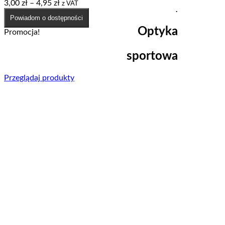
Zakres
3,00
zł
–
4,95
zł
z VAT
.
cen:
Powiadom o dostępności
od
Optyka
3,00 zł
Promocja!
do
4,95 zł
sportowa
Przeglądaj produkty