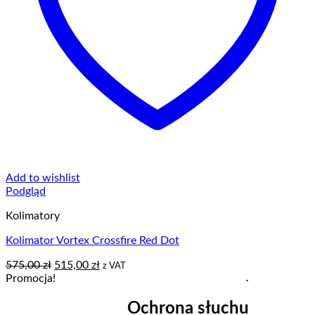
Add to wishlist
Podgląd
Kolimatory
Kolimator Vortex Crossfire Red Dot
Pierwotna
Aktualna
575,00
zł
515,00
zł
z VAT
.
cena
cena
Promocja!
wynosiła:
wynosi:
575,00 zł.
515,00 zł.
Ochrona słuchu