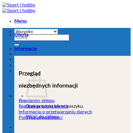
Przejdź
do
zawartości
Menu
Oferta
Szukaj:
Informacje
Przegląd
niezbędnych informacji
Regulamin sklepu
Brak produktów w koszyku.
Regulamin konta klienta
Informacja o przetwarzaniu danych
Wróć do sklepu
Polityka prywatności