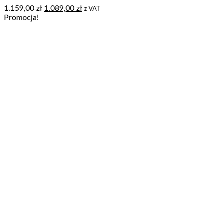
Pierwotna
Aktualna
1.159,00
zł
1.089,00
zł
z VAT
cena
cena
Promocja!
wynosiła:
wynosi:
1.159,00 zł.
1.089,00 zł.