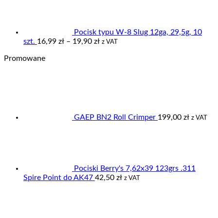
15,00 zł
do
17,50 zł
Pocisk typu W-8 Slug 12ga, 29,5g, 10
Zakres
szt.
16,99
zł
–
19,90
zł
z VAT
cen:
Promowane
od
16,99 zł
do
19,90 zł
GAEP BN2 Roll Crimper
199,00
zł
z VAT
Pociski Berry's 7,62x39 123grs .311
Spire Point do AK47
42,50
zł
z VAT