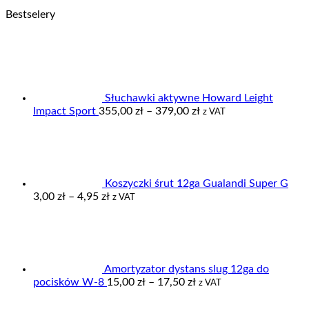
Bestselery
Słuchawki aktywne Howard Leight
Zakres
Impact Sport
355,00
zł
–
379,00
zł
z VAT
cen:
od
355,00 zł
do
379,00 zł
Koszyczki śrut 12ga Gualandi Super G
Zakres
3,00
zł
–
4,95
zł
z VAT
cen:
od
3,00 zł
do
4,95 zł
Amortyzator dystans slug 12ga do
Zakres
pocisków W-8
15,00
zł
–
17,50
zł
z VAT
cen:
od