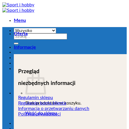
Przejdź
do
zawartości
Menu
Oferta
Szukaj:
Informacje
Przegląd
niezbędnych informacji
Regulamin sklepu
Brak produktów w koszyku.
Regulamin konta klienta
Informacja o przetwarzaniu danych
Wróć do sklepu
Polityka prywatności