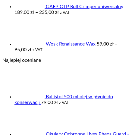
GAEP OTP Roll Crimper uniwersalny
Zakres
189,00
zł
–
235,00
zł
z VAT
cen:
od
189,00 zł
do
235,00 zł
Wosk Renaissance Wax
59,00
zł
–
Zakres
95,00
zł
z VAT
cen:
Najlepiej oceniane
od
59,00 zł
do
95,00 zł
Ballistol 500 ml olej w płynie do
konserwacji
79,00
zł
z VAT
Okulary Ochronne Uvex Pheos Guard -