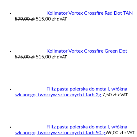
Kolimator Vortex Crossfire Red Dot TAN
Pierwotna
Aktualna
579,00
zł
515,00
zł
z VAT
cena
cena
wynosiła:
wynosi:
579,00 zł.
515,00 zł.
Kolimator Vortex Crossfire Green Dot
Pierwotna
Aktualna
575,00
zł
515,00
zł
z VAT
cena
cena
wynosiła:
wynosi:
575,00 zł.
515,00 zł.
Flitz pasta polerska do metali, włókna
szklanego, tworzyw sztucznych i farb 2g
7,50
zł
z VAT
Flitz pasta polerska do metali, włókna
szklanego, tworzyw sztucznych i farb 50 g
69,00
zł
z VAT