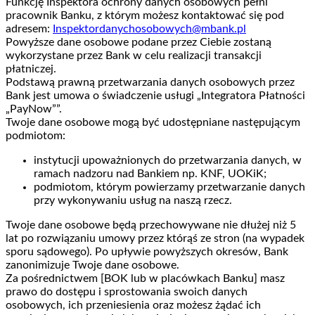
Funkcję Inspektora ochrony danych osobowych pełni
pracownik Banku, z którym możesz kontaktować się pod
adresem:
Inspektordanychosobowych@mbank.pl
Powyższe dane osobowe podane przez Ciebie zostaną
wykorzystane przez Bank w celu realizacji transakcji
płatniczej.
Podstawą prawną przetwarzania danych osobowych przez
Bank jest umowa o świadczenie usługi „Integratora Płatności
„PayNow””.
Twoje dane osobowe mogą być udostępniane następującym
podmiotom:
instytucji upoważnionych do przetwarzania danych, w
ramach nadzoru nad Bankiem np. KNF, UOKiK;
podmiotom, którym powierzamy przetwarzanie danych
przy wykonywaniu usług na naszą rzecz.
Twoje dane osobowe będą przechowywane nie dłużej niż 5
lat po rozwiązaniu umowy przez którąś ze stron (na wypadek
sporu sądowego). Po upływie powyższych okresów, Bank
zanonimizuje Twoje dane osobowe.
Za pośrednictwem [BOK lub w placówkach Banku] masz
prawo do dostępu i sprostowania swoich danych
osobowych, ich przeniesienia oraz możesz żądać ich