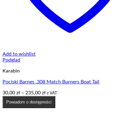
Add to wishlist
Podgląd
Karabin
Pociski Barnes .308 Match Burners Boat Tail
Zakres
30,00
zł
–
235,00
zł
z VAT
cen:
Powiadom o dostępności
od
30,00 zł
do
235,00 zł