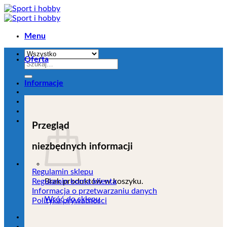
Przejdź
do
zawartości
Menu
Oferta
Szukaj:
Informacje
Przegląd
niezbędnych informacji
Regulamin sklepu
Brak produktów w koszyku.
Regulamin konta klienta
Informacja o przetwarzaniu danych
Wróć do sklepu
Polityka prywatności