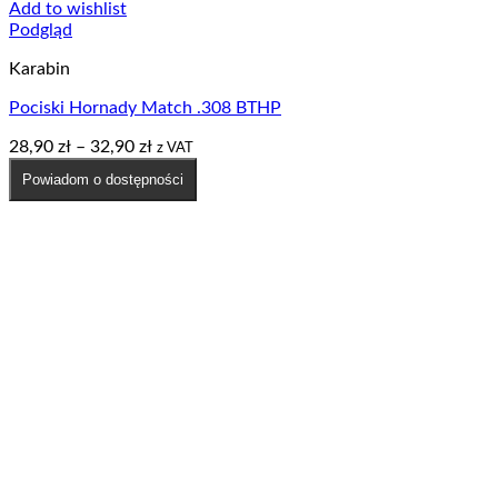
Add to wishlist
Podgląd
Karabin
Pociski Hornady Match .308 BTHP
Zakres
28,90
zł
–
32,90
zł
z VAT
cen:
Powiadom o dostępności
od
28,90 zł
do
32,90 zł