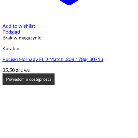
Add to wishlist
Podgląd
Brak w magazynie
Karabin
Pociski Hornady ELD Match .308 178gr 30713
35,50
zł
z VAT
Powiadom o dostępności