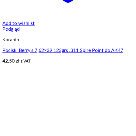
Add to wishlist
Podgląd
Karabin
Pociski Berry’s 7,62×39 123grs .311 Spire Point do AK47
42,50
zł
z VAT