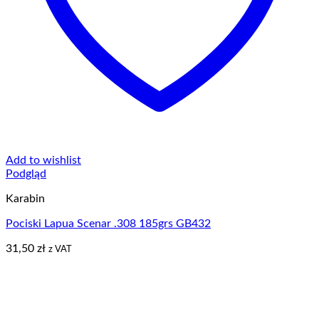
Add to wishlist
Podgląd
Karabin
Pociski Lapua Scenar .308 185grs GB432
31,50
zł
z VAT