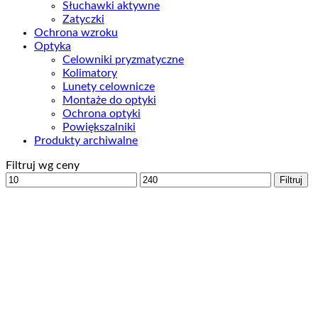
Słuchawki aktywne
Zatyczki
Ochrona wzroku
Optyka
Celowniki pryzmatyczne
Kolimatory
Lunety celownicze
Montaże do optyki
Ochrona optyki
Powiększalniki
Produkty archiwalne
Filtruj wg ceny
Cena
Cena
Filtruj
min
max