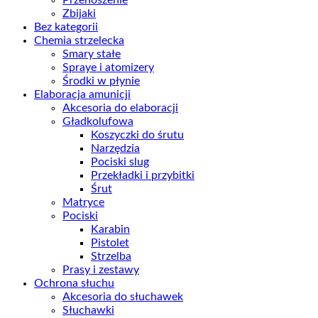
Zbijaki
Bez kategorii
Chemia strzelecka
Smary stałe
Spraye i atomizery
Środki w płynie
Elaboracja amunicji
Akcesoria do elaboracji
Gładkolufowa
Koszyczki do śrutu
Narzędzia
Pociski slug
Przekładki i przybitki
Śrut
Matryce
Pociski
Karabin
Pistolet
Strzelba
Prasy i zestawy
Ochrona słuchu
Akcesoria do słuchawek
Słuchawki