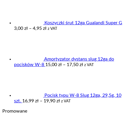
od
355,00 zł
do
379,00 zł
Koszyczki śrut 12ga Gualandi Super G
Zakres
3,00
zł
–
4,95
zł
z VAT
cen:
od
3,00 zł
do
4,95 zł
Amortyzator dystans slug 12ga do
Zakres
pocisków W-8
15,00
zł
–
17,50
zł
z VAT
cen:
od
15,00 zł
do
17,50 zł
Pocisk typu W-8 Slug 12ga, 29,5g, 10
Zakres
szt.
16,99
zł
–
19,90
zł
z VAT
cen:
Promowane
od
16,99 zł
do
19,90 zł