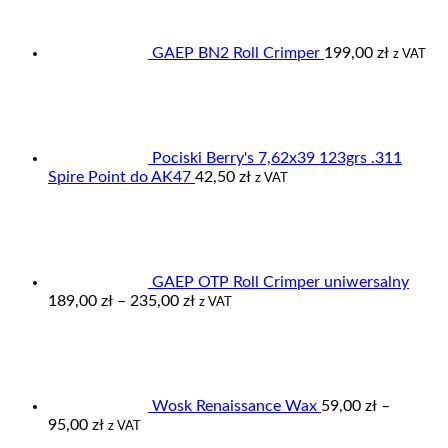
GAEP BN2 Roll Crimper
199,00
zł
z VAT
Pociski Berry's 7,62x39 123grs .311
Spire Point do AK47
42,50
zł
z VAT
GAEP OTP Roll Crimper uniwersalny
Zakres
189,00
zł
–
235,00
zł
z VAT
cen:
od
189,00 zł
do
235,00 zł
Wosk Renaissance Wax
59,00
zł
–
Zakres
95,00
zł
z VAT
cen: