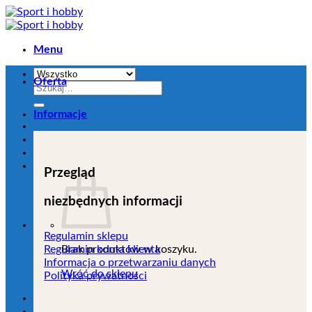
Przejdź
do
zawartości
Menu
Oferta
Szukaj:
Informacje
Przegląd
niezbędnych informacji
Regulamin sklepu
Brak produktów w koszyku.
Regulamin konta klienta
Informacja o przetwarzaniu danych
Wróć do sklepu
Polityka prywatności