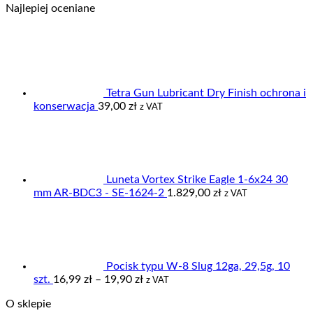
Najlepiej oceniane
od
59,00 zł
do
95,00 zł
Tetra Gun Lubricant Dry Finish ochrona i
konserwacja
39,00
zł
z VAT
Luneta Vortex Strike Eagle 1-6x24 30
mm AR-BDC3 - SE-1624-2
1.829,00
zł
z VAT
Pocisk typu W-8 Slug 12ga, 29,5g, 10
Zakres
szt.
16,99
zł
–
19,90
zł
z VAT
cen:
O sklepie
od