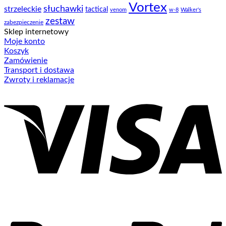
Vortex
słuchawki
strzeleckie
tactical
venom
w-8
Walker's
zestaw
zabezpieczenie
Sklep internetowy
Moje konto
Koszyk
Zamówienie
Transport i dostawa
Zwroty i reklamacje
V
P