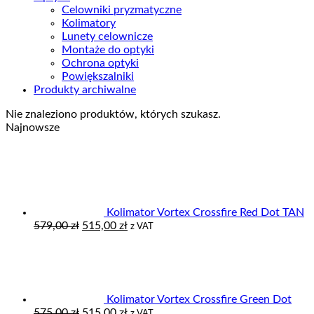
Celowniki pryzmatyczne
Kolimatory
Lunety celownicze
Montaże do optyki
Ochrona optyki
Powiększalniki
Produkty archiwalne
Nie znaleziono produktów, których szukasz.
Najnowsze
Kolimator Vortex Crossfire Red Dot TAN
Pierwotna
Aktualna
579,00
zł
515,00
zł
z VAT
cena
cena
wynosiła:
wynosi:
579,00 zł.
515,00 zł.
Kolimator Vortex Crossfire Green Dot
Pierwotna
Aktualna
575,00
zł
515,00
zł
z VAT