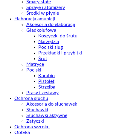
Smary stałe
Spraye i atomizery
Środki w płynie
Elaboracja amunicji
Akcesoria do elaboracji
Gładkolufowa
Koszyczki do śrutu
Narzędzia
Pociski slug
Przekładki i przybitki
Śrut
Matryce
Pociski
Karabin
Pistolet
Strzelba
Prasy i zestawy
Ochrona słuchu
Akcesoria do słuchawek
Słuchawki
Słuchawki aktywne
Zatyczki
Ochrona wzroku
Optyka