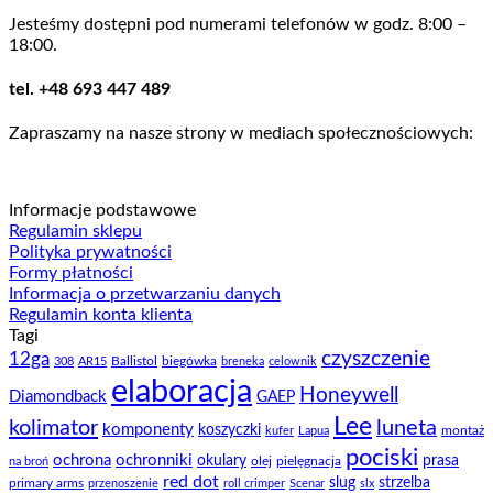
16,99 zł
Jesteśmy dostępni pod numerami telefonów w godz. 8:00 –
do
18:00.
19,90 zł
tel. +48 693 447 489
Zapraszamy na nasze strony w mediach społecznościowych:
Informacje podstawowe
Regulamin sklepu
Polityka prywatności
Formy płatności
Informacja o przetwarzaniu danych
Regulamin konta klienta
Tagi
czyszczenie
12ga
Ballistol
biegówka
308
AR15
breneka
celownik
elaboracja
Honeywell
Diamondback
GAEP
Lee
kolimator
luneta
komponenty
koszyczki
montaż
kufer
Lapua
pociski
ochrona
ochronniki
okulary
prasa
olej
pielęgnacja
na broń
red dot
slug
strzelba
primary arms
przenoszenie
roll crimper
Scenar
slx