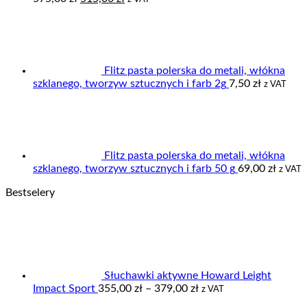
cena
cena
wynosiła:
wynosi:
575,00 zł.
515,00 zł.
Flitz pasta polerska do metali, włókna
szklanego, tworzyw sztucznych i farb 2g
7,50
zł
z VAT
Flitz pasta polerska do metali, włókna
szklanego, tworzyw sztucznych i farb 50 g
69,00
zł
z VAT
Bestselery
Słuchawki aktywne Howard Leight
Zakres
Impact Sport
355,00
zł
–
379,00
zł
z VAT
cen: