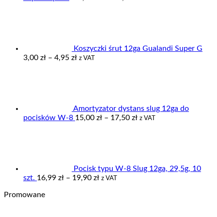
cen:
od
355,00 zł
do
379,00 zł
Koszyczki śrut 12ga Gualandi Super G
Zakres
3,00
zł
–
4,95
zł
z VAT
cen:
od
3,00 zł
do
4,95 zł
Amortyzator dystans slug 12ga do
Zakres
pocisków W-8
15,00
zł
–
17,50
zł
z VAT
cen:
od
15,00 zł
do
17,50 zł
Pocisk typu W-8 Slug 12ga, 29,5g, 10
Zakres
szt.
16,99
zł
–
19,90
zł
z VAT
cen:
Promowane
od
16,99 zł
do