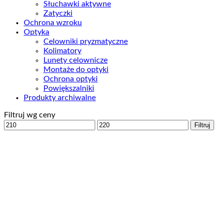
Słuchawki aktywne
Zatyczki
Ochrona wzroku
Optyka
Celowniki pryzmatyczne
Kolimatory
Lunety celownicze
Montaże do optyki
Ochrona optyki
Powiększalniki
Produkty archiwalne
Filtruj wg ceny
Cena
Cena
Filtruj
min
max