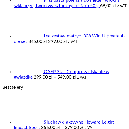
Flitz pasta polerska do metali, włókna
szklanego, tworzyw sztucznych i farb 50 g
69,00
zł
z VAT
Lee zestaw matryc .308 Win Ultimate 4-
Pierwotna
Aktualna
die set
345,00
zł
299,00
zł
z VAT
cena
cena
wynosiła:
wynosi:
345,00 zł.
299,00 zł.
GAEP Star Crimper zaciskanie w
Zakres
gwiazdkę
299,00
zł
–
549,00
zł
z VAT
cen:
Bestselery
od
299,00 zł
do
549,00 zł
Słuchawki aktywne Howard Leight
Zakres
Impact Sport
355,00
zł
–
379,00
zł
z VAT