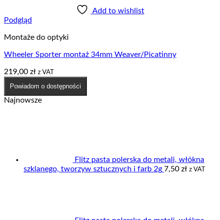
Add to wishlist
Podgląd
Montaże do optyki
Wheeler Sporter montaż 34mm Weaver/Picatinny
219,00
zł
z VAT
Powiadom o dostępności
Najnowsze
Flitz pasta polerska do metali, włókna
szklanego, tworzyw sztucznych i farb 2g
7,50
zł
z VAT