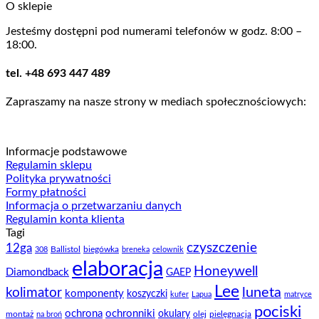
O sklepie
od
16,99 zł
Jesteśmy dostępni pod numerami telefonów w godz. 8:00 –
do
18:00.
19,90 zł
tel. +48 693 447 489
Zapraszamy na nasze strony w mediach społecznościowych:
Informacje podstawowe
Regulamin sklepu
Polityka prywatności
Formy płatności
Informacja o przetwarzaniu danych
Regulamin konta klienta
Tagi
czyszczenie
12ga
Ballistol
biegówka
308
breneka
celownik
elaboracja
Honeywell
Diamondback
GAEP
Lee
luneta
kolimator
komponenty
koszyczki
kufer
Lapua
matryce
pociski
ochrona
ochronniki
okulary
montaż
olej
pielęgnacja
na broń