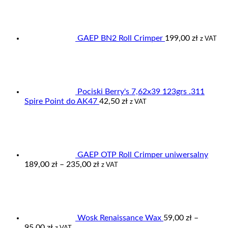
19,90 zł
GAEP BN2 Roll Crimper
199,00
zł
z VAT
Pociski Berry's 7,62x39 123grs .311
Spire Point do AK47
42,50
zł
z VAT
GAEP OTP Roll Crimper uniwersalny
Zakres
189,00
zł
–
235,00
zł
z VAT
cen:
od
189,00 zł
do
235,00 zł
Wosk Renaissance Wax
59,00
zł
–
Zakres
95,00
zł
z VAT