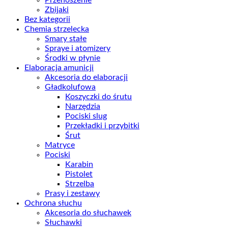
Zbijaki
Bez kategorii
Chemia strzelecka
Smary stałe
Spraye i atomizery
Środki w płynie
Elaboracja amunicji
Akcesoria do elaboracji
Gładkolufowa
Koszyczki do śrutu
Narzędzia
Pociski slug
Przekładki i przybitki
Śrut
Matryce
Pociski
Karabin
Pistolet
Strzelba
Prasy i zestawy
Ochrona słuchu
Akcesoria do słuchawek
Słuchawki