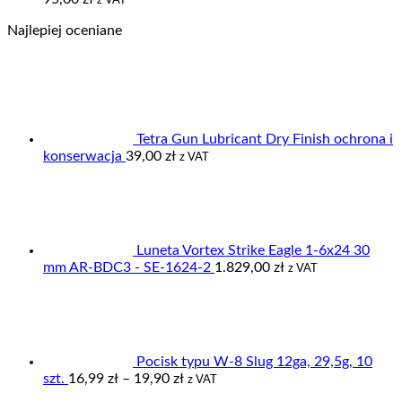
cen:
Najlepiej oceniane
od
59,00 zł
do
95,00 zł
Tetra Gun Lubricant Dry Finish ochrona i
konserwacja
39,00
zł
z VAT
Luneta Vortex Strike Eagle 1-6x24 30
mm AR-BDC3 - SE-1624-2
1.829,00
zł
z VAT
Pocisk typu W-8 Slug 12ga, 29,5g, 10
Zakres
szt.
16,99
zł
–
19,90
zł
z VAT
cen: