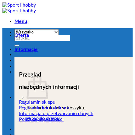
Przejdź
do
zawartości
Menu
Oferta
Szukaj:
Informacje
Przegląd
niezbędnych informacji
Regulamin sklepu
Brak produktów w koszyku.
Regulamin konta klienta
Informacja o przetwarzaniu danych
Wróć do sklepu
Polityka prywatności