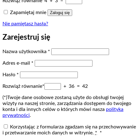
Rozwiąż równanie*
4 + 3 =
Zapamiętaj mnie
Zaloguj się
Nie pamiętasz hasła?
Zarejestruj się
Wymagane
Nazwa użytkownika
*
Wymagane
Adres e-mail
*
Wymagane
Hasło
*
Rozwiąż równanie*
+ 36 = 42
(*)Twoje dane osobowe zostaną użyte do obsługi twojej
wizyty na naszej stronie, zarządzania dostępem do twojego
konta i dla innych celów o których mówi nasza
polityka
prywatności
.
Korzystając z formularza zgadzam się na przechowywanie
i przetwarzanie moich danych w witrynie.
*
*