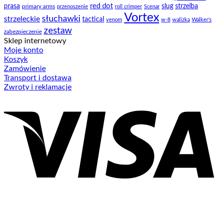
prasa
red dot
slug
strzelba
primary arms
przenoszenie
roll crimper
Scenar
Vortex
słuchawki
strzeleckie
tactical
venom
w-8
walizka
Walker's
zestaw
zabezpieczenie
Sklep internetowy
Moje konto
Koszyk
Zamówienie
Transport i dostawa
Zwroty i reklamacje
V
P