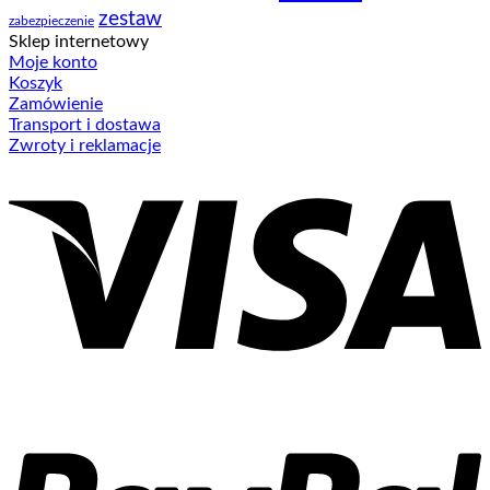
zestaw
zabezpieczenie
Sklep internetowy
Moje konto
Koszyk
Zamówienie
Transport i dostawa
Zwroty i reklamacje
V
P