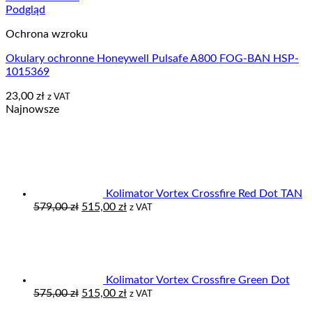
Podgląd
Ochrona wzroku
Okulary ochronne Honeywell Pulsafe A800 FOG-BAN HSP-
1015369
23,00
zł
z VAT
Najnowsze
Kolimator Vortex Crossfire Red Dot TAN
Pierwotna
Aktualna
579,00
zł
515,00
zł
z VAT
cena
cena
wynosiła:
wynosi:
579,00 zł.
515,00 zł.
Kolimator Vortex Crossfire Green Dot
Pierwotna
Aktualna
575,00
zł
515,00
zł
z VAT
cena
cena