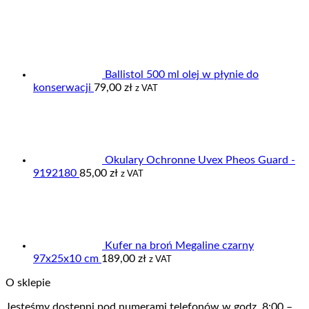
59,00 zł
do
95,00 zł
Ballistol 500 ml olej w płynie do
konserwacji
79,00
zł
z VAT
Okulary Ochronne Uvex Pheos Guard -
9192180
85,00
zł
z VAT
Kufer na broń Megaline czarny
97x25x10 cm
189,00
zł
z VAT
O sklepie
Jesteśmy dostępni pod numerami telefonów w godz. 8:00 –