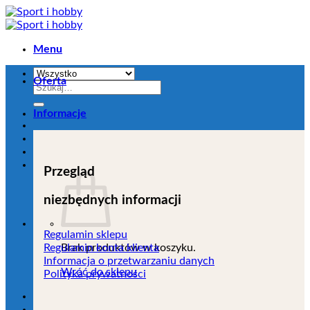
Przejdź
do
zawartości
Menu
Oferta
Szukaj:
Informacje
Przegląd
niezbędnych informacji
Regulamin sklepu
Brak produktów w koszyku.
Regulamin konta klienta
Informacja o przetwarzaniu danych
Wróć do sklepu
Polityka prywatności