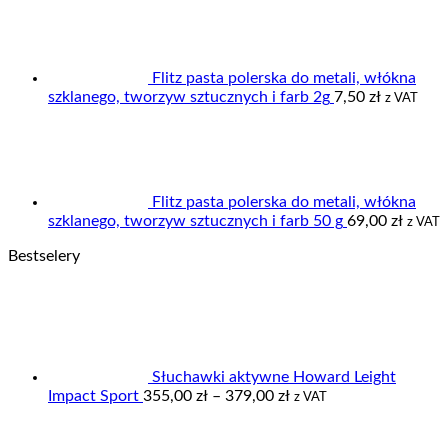
wynosiła:
wynosi:
575,00 zł.
515,00 zł.
Flitz pasta polerska do metali, włókna
szklanego, tworzyw sztucznych i farb 2g
7,50
zł
z VAT
Flitz pasta polerska do metali, włókna
szklanego, tworzyw sztucznych i farb 50 g
69,00
zł
z VAT
Bestselery
Słuchawki aktywne Howard Leight
Zakres
Impact Sport
355,00
zł
–
379,00
zł
z VAT
cen:
od