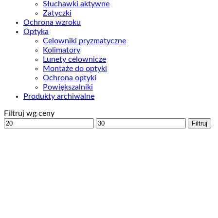
Słuchawki aktywne
Zatyczki
Ochrona wzroku
Optyka
Celowniki pryzmatyczne
Kolimatory
Lunety celownicze
Montaże do optyki
Ochrona optyki
Powiększalniki
Produkty archiwalne
Filtruj wg ceny
Cena
Cena
Filtruj
min
max