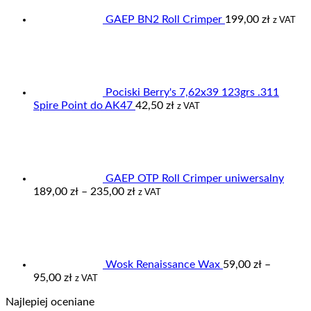
GAEP BN2 Roll Crimper
199,00
zł
z VAT
Pociski Berry's 7,62x39 123grs .311
Spire Point do AK47
42,50
zł
z VAT
GAEP OTP Roll Crimper uniwersalny
Zakres
189,00
zł
–
235,00
zł
z VAT
cen:
od
189,00 zł
do
235,00 zł
Wosk Renaissance Wax
59,00
zł
–
Zakres
95,00
zł
z VAT
cen:
Najlepiej oceniane
od