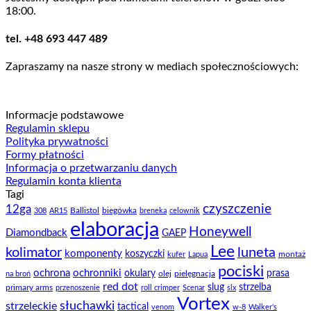
18:00.
tel. +48 693 447 489
Zapraszamy na nasze strony w mediach społecznościowych:
Informacje podstawowe
Regulamin sklepu
Polityka prywatności
Formy płatności
Informacja o przetwarzaniu danych
Regulamin konta klienta
Tagi
czyszczenie
12ga
Ballistol
biegówka
308
AR15
breneka
celownik
elaboracja
Honeywell
Diamondback
GAEP
Lee
kolimator
luneta
komponenty
koszyczki
montaż
kufer
Lapua
pociski
ochrona
ochronniki
okulary
prasa
olej
pielęgnacja
na broń
red dot
slug
strzelba
primary arms
przenoszenie
roll crimper
Scenar
slx
Vortex
słuchawki
strzeleckie
tactical
venom
w-8
Walker's