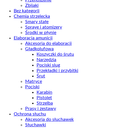
Zbijaki
Bez kategorii
Chemia strzelecka
Smary stałe
Spraye i atomizery
Środki w płynie
Elaboracja amunicji
Akcesoria do elaboracji
Gładkolufowa
Koszyczki do śrutu
Narzędzia
Pociski slug
Przekładki i przybitki
Śrut
Matryce
Pociski
Karabin
Pistolet
Strzelba
Prasy i zestawy
Ochrona słuchu
Akcesoria do słuchawek
Słuchawki