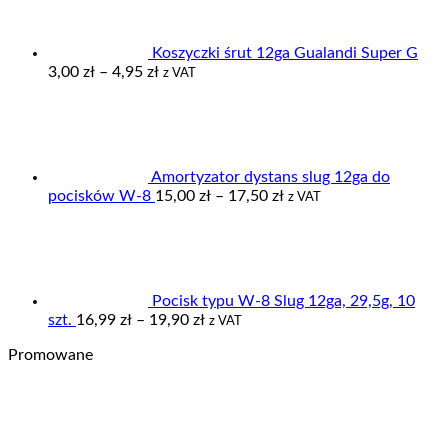
355,00 zł
do
379,00 zł
Koszyczki śrut 12ga Gualandi Super G
Zakres
3,00
zł
–
4,95
zł
z VAT
cen:
od
3,00 zł
do
4,95 zł
Amortyzator dystans slug 12ga do
Zakres
pocisków W-8
15,00
zł
–
17,50
zł
z VAT
cen:
od
15,00 zł
do
17,50 zł
Pocisk typu W-8 Slug 12ga, 29,5g, 10
Zakres
szt.
16,99
zł
–
19,90
zł
z VAT
cen:
Promowane
od
16,99 zł
do
19,90 zł