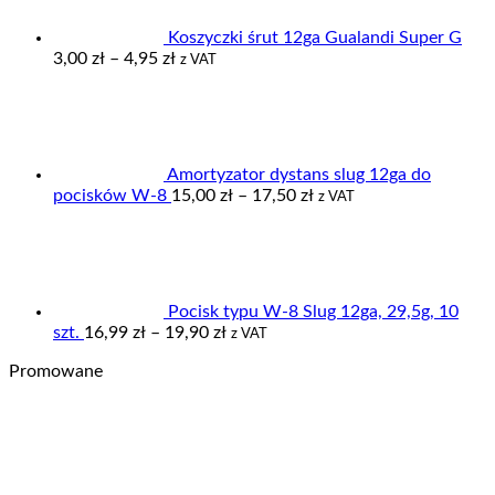
do
379,00 zł
Koszyczki śrut 12ga Gualandi Super G
Zakres
3,00
zł
–
4,95
zł
z VAT
cen:
od
3,00 zł
do
4,95 zł
Amortyzator dystans slug 12ga do
Zakres
pocisków W-8
15,00
zł
–
17,50
zł
z VAT
cen:
od
15,00 zł
do
17,50 zł
Pocisk typu W-8 Slug 12ga, 29,5g, 10
Zakres
szt.
16,99
zł
–
19,90
zł
z VAT
cen:
Promowane
od
16,99 zł
do
19,90 zł