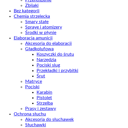
Zbijaki
Bez kategorii
Chemia strzelecka
Smary stałe
Spraye i atomizery
Środki w płynie
Elaboracja amunicji
Akcesoria do elaboracji
Gładkolufowa
Koszyczki do śrutu
Narzędzia
Pociski slug
Przekładki i przybitki
Śrut
Matryce
Pociski
Karabin
Pistolet
Strzelba
Prasy i zestawy
Ochrona słuchu
Akcesoria do słuchawek
Słuchawki