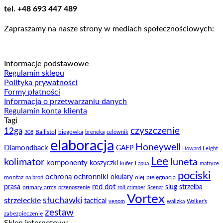
tel. +48 693 447 489
Zapraszamy na nasze strony w mediach społecznościowych:
Informacje podstawowe
Regulamin sklepu
Polityka prywatności
Formy płatności
Informacja o przetwarzaniu danych
Regulamin konta klienta
Tagi
czyszczenie
12ga
Ballistol
biegówka
308
breneka
celownik
elaboracja
Honeywell
Diamondback
GAEP
Howard Leight
Lee
kolimator
luneta
komponenty
koszyczki
kufer
Lapua
matryce
pociski
ochrona
ochronniki
okulary
montaż
olej
pielęgnacja
na broń
prasa
red dot
slug
strzelba
primary arms
przenoszenie
roll crimper
Scenar
Vortex
słuchawki
strzeleckie
tactical
venom
walizka
Walker's
zestaw
zabezpieczenie