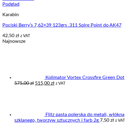
Podgląd
Karabin
Pociski Berry’s 7,62×39 123grs .311 Spire Point do AK47
42,50
zł
z VAT
Najnowsze
Kolimator Vortex Crossfire Green Dot
Pierwotna
Aktualna
575,00
zł
515,00
zł
z VAT
cena
cena
wynosiła:
wynosi:
575,00 zł.
515,00 zł.
Flitz pasta polerska do metali, włókna
szklanego, tworzyw sztucznych i farb 2g
7,50
zł
z VAT