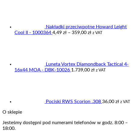
do
95,00 zł
Nakładki przeciwpotne Howard Leight
Zakres
Cool II - 1000364
4,49
zł
–
359,00
zł
z VAT
cen:
od
4,49 zł
do
359,00 zł
Luneta Vortex Diamondback Tactical 4-
16x44 MOA - DBK-10026
1.739,00
zł
z VAT
Pociski RWS Scorion .308
36,00
zł
z VAT
O sklepie
Jesteśmy dostępni pod numerami telefonów w godz. 8:00 –
18:00.