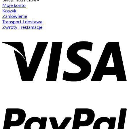
Sklep internetowy
Moje konto
Koszyk
Zamówienie
Transport i dostawa
Zwroty i reklamacje
V
P