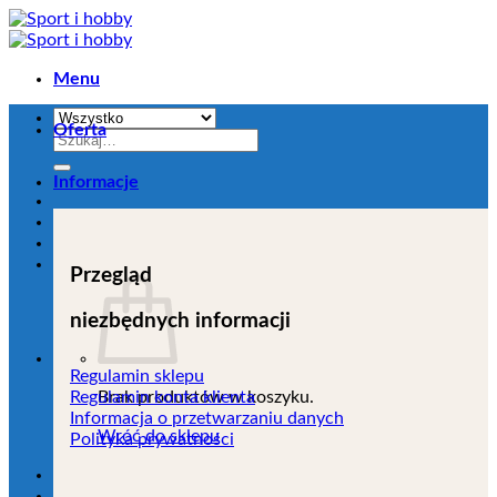
Przejdź
do
zawartości
Menu
Oferta
Szukaj:
Informacje
Przegląd
niezbędnych informacji
Regulamin sklepu
Brak produktów w koszyku.
Regulamin konta klienta
Informacja o przetwarzaniu danych
Wróć do sklepu
Polityka prywatności