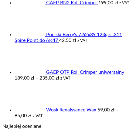
GAEP BN2 Roll Crimper
199,00
zł
z VAT
Pociski Berry's 7,62x39 123grs .311
Spire Point do AK47
42,50
zł
z VAT
GAEP OTP Roll Crimper uniwersalny
Zakres
189,00
zł
–
235,00
zł
z VAT
cen:
od
189,00 zł
do
235,00 zł
Wosk Renaissance Wax
59,00
zł
–
Zakres
95,00
zł
z VAT
cen:
Najlepiej oceniane
od
59,00 zł