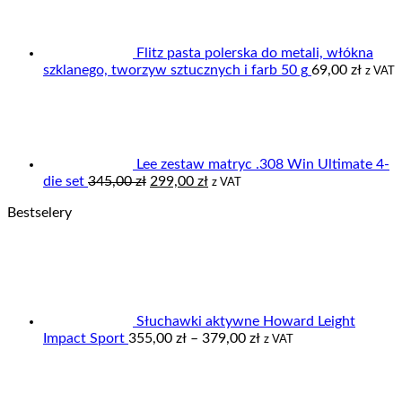
Flitz pasta polerska do metali, włókna
szklanego, tworzyw sztucznych i farb 50 g
69,00
zł
z VAT
Lee zestaw matryc .308 Win Ultimate 4-
Pierwotna
Aktualna
die set
345,00
zł
299,00
zł
z VAT
cena
cena
Bestselery
wynosiła:
wynosi:
345,00 zł.
299,00 zł.
Słuchawki aktywne Howard Leight
Zakres
Impact Sport
355,00
zł
–
379,00
zł
z VAT
cen:
od
355,00 zł