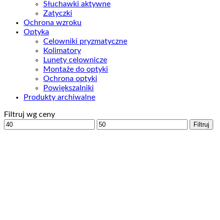
Słuchawki aktywne
Zatyczki
Ochrona wzroku
Optyka
Celowniki pryzmatyczne
Kolimatory
Lunety celownicze
Montaże do optyki
Ochrona optyki
Powiększalniki
Produkty archiwalne
Filtruj wg ceny
Cena
Cena
Filtruj
min
max