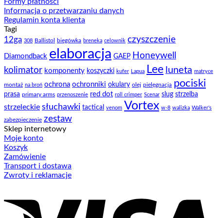
Formy płatności
Informacja o przetwarzaniu danych
Regulamin konta klienta
Tagi
czyszczenie
12ga
Ballistol
biegówka
308
breneka
celownik
elaboracja
Honeywell
Diamondback
GAEP
Lee
luneta
kolimator
komponenty
koszyczki
kufer
Lapua
matryce
pociski
ochrona
ochronniki
okulary
montaż
olej
pielęgnacja
na broń
prasa
red dot
slug
strzelba
primary arms
przenoszenie
roll crimper
Scenar
Vortex
słuchawki
strzeleckie
tactical
venom
w-8
walizka
Walker's
zestaw
zabezpieczenie
Sklep internetowy
Moje konto
Koszyk
Zamówienie
Transport i dostawa
Zwroty i reklamacje
V