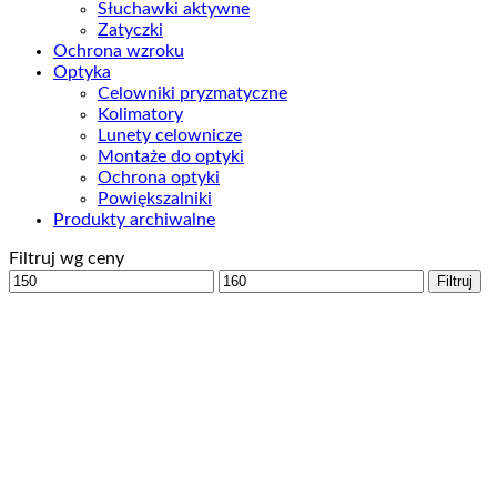
Słuchawki aktywne
Zatyczki
Ochrona wzroku
Optyka
Celowniki pryzmatyczne
Kolimatory
Lunety celownicze
Montaże do optyki
Ochrona optyki
Powiększalniki
Produkty archiwalne
Filtruj wg ceny
Cena
Cena
Filtruj
min
max