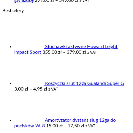
gwiazdkę
299,00
zł
–
549,00
zł
z VAT
cen:
Bestselery
od
299,00 zł
do
549,00 zł
Słuchawki aktywne Howard Leight
Zakres
Impact Sport
355,00
zł
–
379,00
zł
z VAT
cen:
od
355,00 zł
do
379,00 zł
Koszyczki śrut 12ga Gualandi Super G
Zakres
3,00
zł
–
4,95
zł
z VAT
cen:
od
3,00 zł
do
4,95 zł
Amortyzator dystans slug 12ga do
Zakres
pocisków W-8
15,00
zł
–
17,50
zł
z VAT
cen: