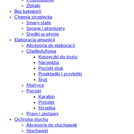
Zbijaki
Bez kategorii
Chemia strzelecka
Smary stałe
Spraye i atomizery
Środki w płynie
Elaboracja amunicji
Akcesoria do elaboracji
Gładkolufowa
Koszyczki do śrutu
Narzędzia
Pociski slug
Przekładki i przybitki
Śrut
Matryce
Pociski
Karabin
Pistolet
Strzelba
Prasy i zestawy
Ochrona słuchu
Akcesoria do słuchawek
Słuchawki