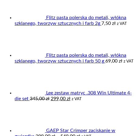
Flitz pasta polerska do metali, włókna
szklanego, tworzyw sztucznych i farb 2g
7,50
zł
z VAT
Flitz pasta polerska do metali, włókna
szklanego, tworzyw sztucznych i farb 50 g
69,00
zł
z VAT
Lee zestaw matryc .308 Win Ultimate 4-
Pierwotna
Aktualna
die set
345,00
zł
299,00
zł
z VAT
cena
cena
wynosiła:
wynosi:
345,00 zł.
299,00 zł.
GAEP Star Crimper zaciskanie w
Zakres