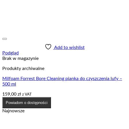
Add to wishlist
Podgląd
Brak w magazynie
Produkty archiwalne
Milfoam Forrest Bore Cleaning pianka do czyszczenia lufy –
500 ml
159,00
zł
z VAT
Powiadom o dostępności
Najnowsze