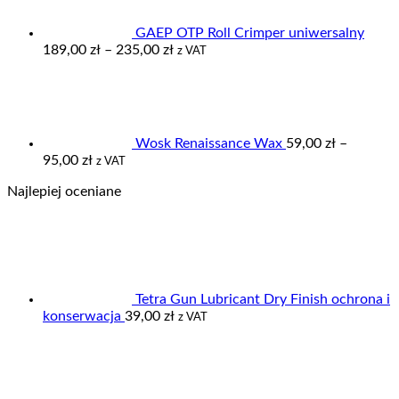
GAEP OTP Roll Crimper uniwersalny
Zakres
189,00
zł
–
235,00
zł
z VAT
cen:
od
189,00 zł
do
235,00 zł
Wosk Renaissance Wax
59,00
zł
–
Zakres
95,00
zł
z VAT
cen:
Najlepiej oceniane
od
59,00 zł
do
95,00 zł
Tetra Gun Lubricant Dry Finish ochrona i
konserwacja
39,00
zł
z VAT