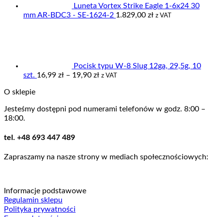
Luneta Vortex Strike Eagle 1-6x24 30
mm AR-BDC3 - SE-1624-2
1.829,00
zł
z VAT
Pocisk typu W-8 Slug 12ga, 29,5g, 10
Zakres
szt.
16,99
zł
–
19,90
zł
z VAT
cen:
O sklepie
od
16,99 zł
Jesteśmy dostępni pod numerami telefonów w godz. 8:00 –
do
18:00.
19,90 zł
tel. +48 693 447 489
Zapraszamy na nasze strony w mediach społecznościowych:
Informacje podstawowe
Regulamin sklepu
Polityka prywatności