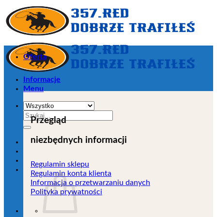
Przejdź
do
zawartości
Oferta
Informacje
Menu
Szukaj:
Przegląd
niezbędnych informacji
Regulamin sklepu
Regulamin konta klienta
Informacja o przetwarzaniu danych
Polityka prywatności