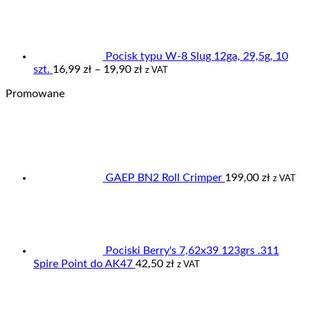
od
15,00 zł
do
17,50 zł
Pocisk typu W-8 Slug 12ga, 29,5g, 10
Zakres
szt.
16,99
zł
–
19,90
zł
z VAT
cen:
Promowane
od
16,99 zł
do
19,90 zł
GAEP BN2 Roll Crimper
199,00
zł
z VAT
Pociski Berry's 7,62x39 123grs .311
Spire Point do AK47
42,50
zł
z VAT