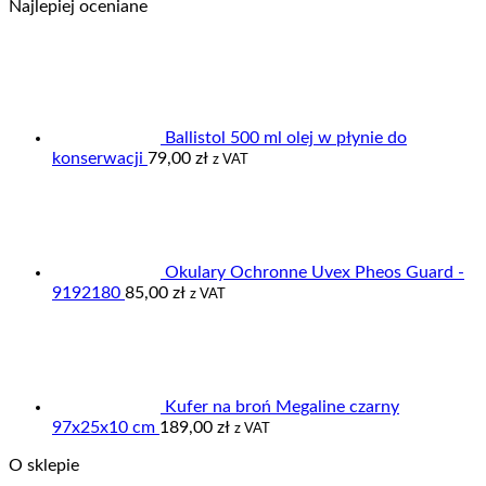
Najlepiej oceniane
od
59,00 zł
do
95,00 zł
Ballistol 500 ml olej w płynie do
konserwacji
79,00
zł
z VAT
Okulary Ochronne Uvex Pheos Guard -
9192180
85,00
zł
z VAT
Kufer na broń Megaline czarny
97x25x10 cm
189,00
zł
z VAT
O sklepie