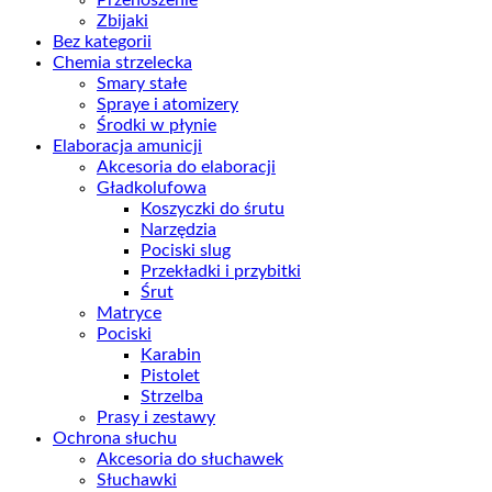
Zbijaki
Bez kategorii
Chemia strzelecka
Smary stałe
Spraye i atomizery
Środki w płynie
Elaboracja amunicji
Akcesoria do elaboracji
Gładkolufowa
Koszyczki do śrutu
Narzędzia
Pociski slug
Przekładki i przybitki
Śrut
Matryce
Pociski
Karabin
Pistolet
Strzelba
Prasy i zestawy
Ochrona słuchu
Akcesoria do słuchawek
Słuchawki