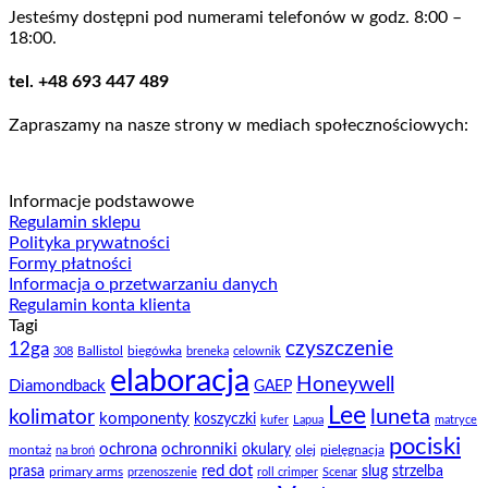
Jesteśmy dostępni pod numerami telefonów w godz. 8:00 –
18:00.
tel. +48 693 447 489
Zapraszamy na nasze strony w mediach społecznościowych:
Informacje podstawowe
Regulamin sklepu
Polityka prywatności
Formy płatności
Informacja o przetwarzaniu danych
Regulamin konta klienta
Tagi
czyszczenie
12ga
Ballistol
biegówka
308
breneka
celownik
elaboracja
Honeywell
Diamondback
GAEP
Lee
luneta
kolimator
komponenty
koszyczki
kufer
Lapua
matryce
pociski
ochrona
ochronniki
okulary
montaż
olej
pielęgnacja
na broń
prasa
red dot
slug
strzelba
primary arms
przenoszenie
roll crimper
Scenar