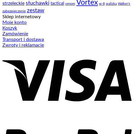
Vortex
słuchawki
strzeleckie
tactical
venom
w-8
walizka
Walker's
zestaw
zabezpieczenie
Sklep internetowy
Moje konto
Koszyk
Zamówienie
Transport i dostawa
Zwroty i reklamacje
V
P