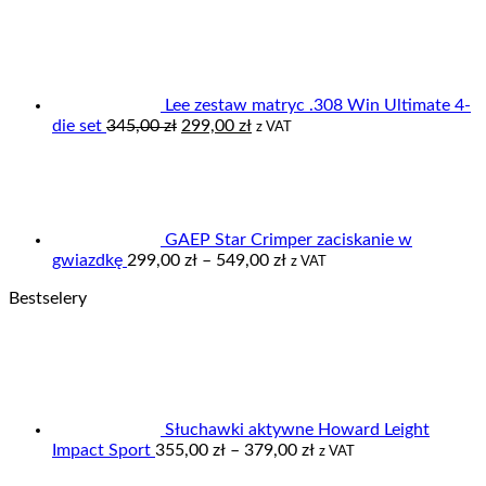
Lee zestaw matryc .308 Win Ultimate 4-
Pierwotna
Aktualna
die set
345,00
zł
299,00
zł
z VAT
cena
cena
wynosiła:
wynosi:
345,00 zł.
299,00 zł.
GAEP Star Crimper zaciskanie w
Zakres
gwiazdkę
299,00
zł
–
549,00
zł
z VAT
cen:
Bestselery
od
299,00 zł
do
549,00 zł
Słuchawki aktywne Howard Leight
Zakres
Impact Sport
355,00
zł
–
379,00
zł
z VAT
cen: