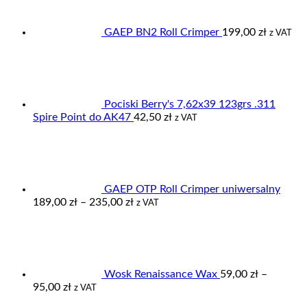
GAEP BN2 Roll Crimper
199,00
zł
z VAT
Pociski Berry's 7,62x39 123grs .311
Spire Point do AK47
42,50
zł
z VAT
GAEP OTP Roll Crimper uniwersalny
Zakres
189,00
zł
–
235,00
zł
z VAT
cen:
od
189,00 zł
do
235,00 zł
Wosk Renaissance Wax
59,00
zł
–
Zakres
95,00
zł
z VAT
cen: