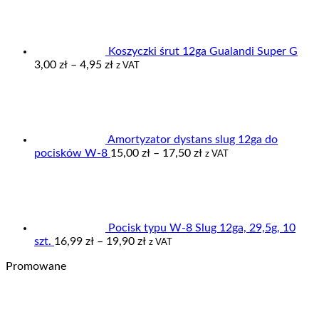
od
355,00 zł
do
379,00 zł
Koszyczki śrut 12ga Gualandi Super G
Zakres
3,00
zł
–
4,95
zł
z VAT
cen:
od
3,00 zł
do
4,95 zł
Amortyzator dystans slug 12ga do
Zakres
pocisków W-8
15,00
zł
–
17,50
zł
z VAT
cen:
od
15,00 zł
do
17,50 zł
Pocisk typu W-8 Slug 12ga, 29,5g, 10
Zakres
szt.
16,99
zł
–
19,90
zł
z VAT
cen:
Promowane
od
16,99 zł
do
19,90 zł