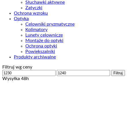
Słuchawki aktywne
Zatyczki
Ochrona wzroku
Optyka
Celowniki pryzmatyczne
Kolimatory
Lunety celownicze
Montaże do optyki
Ochrona optyki
Powiększalniki
Produkty archiwalne
Filtruj wg ceny
Cena
Cena
Filtruj
min
max
Wysyłka 48h