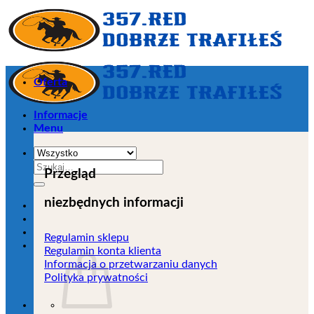
Przejdź
do
zawartości
Oferta
Informacje
Menu
Szukaj:
Przegląd
niezbędnych informacji
Regulamin sklepu
Regulamin konta klienta
Informacja o przetwarzaniu danych
Polityka prywatności