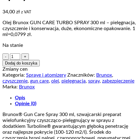
34,00
zł
z VAT
Olej Brunox GUN CARE TURBO SPRAY 300 ml – pielęgnacja,
czyszczenie i konserwacja, duże, ekonomiczne opakowanie. 1
ml=0,0799 zł.
Na stanie
ilość
Olej
Dodaj do koszyka
Brunox
Zmiany cen
Gun
Kategoria:
Spraye i atomizery
Znaczników:
Brunox
,
Care
czyszczenie
,
gun care
,
olej
,
pielęgnacja
,
spray
,
zabezpieczenie
Turbo
Marka:
Brunox
Spray
300
Opis
ml
Opinie (0)
Brunox® Gun Care Spray 300 ml, szwajcarski preparat
wielofunkcyjny czyszcząco-pielęgnujący w sprayu z
dodatkiem Turboline® gwarantującym głęboką penetrację
oraz najlepsze pokrycie (100-120 m2/l). Środek do
czyszczenia broni palnej, czarnoprochowej, pneumatycznej