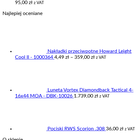
Zakres
95,00
zł
z VAT
cen:
Najlepiej oceniane
od
59,00 zł
do
95,00 zł
Nakładki przeciwpotne Howard Leight
Zakres
Cool II - 1000364
4,49
zł
–
359,00
zł
z VAT
cen:
od
4,49 zł
do
359,00 zł
Luneta Vortex Diamondback Tactical 4-
16x44 MOA - DBK-10026
1.739,00
zł
z VAT
Pociski RWS Scorion .308
36,00
zł
z VAT
O sklepie