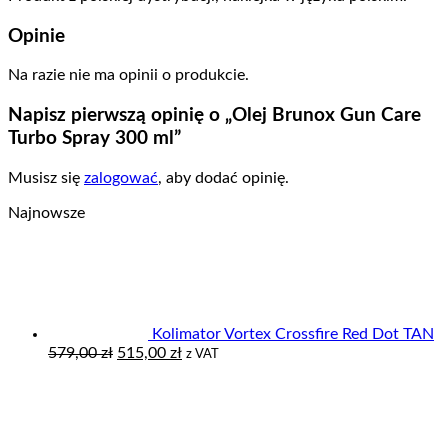
Opinie
Na razie nie ma opinii o produkcie.
Napisz pierwszą opinię o „Olej Brunox Gun Care
Turbo Spray 300 ml”
Musisz się
zalogować
, aby dodać opinię.
Najnowsze
Kolimator Vortex Crossfire Red Dot TAN
Pierwotna
Aktualna
579,00
zł
515,00
zł
z VAT
cena
cena
wynosiła:
wynosi:
579,00 zł.
515,00 zł.