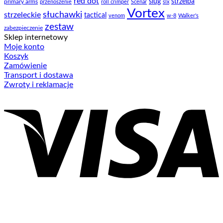
red dot
slug
strzelba
primary arms
przenoszenie
roll crimper
Scenar
slx
Vortex
słuchawki
strzeleckie
tactical
venom
w-8
Walker's
zestaw
zabezpieczenie
Sklep internetowy
Moje konto
Koszyk
Zamówienie
Transport i dostawa
Zwroty i reklamacje
V
P