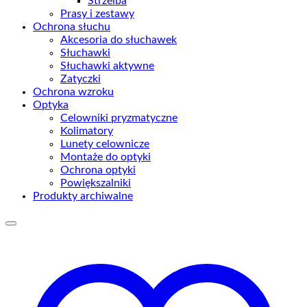
Strzelba
Prasy i zestawy
Ochrona słuchu
Akcesoria do słuchawek
Słuchawki
Słuchawki aktywne
Zatyczki
Ochrona wzroku
Optyka
Celowniki pryzmatyczne
Kolimatory
Lunety celownicze
Montaże do optyki
Ochrona optyki
Powiększalniki
Produkty archiwalne