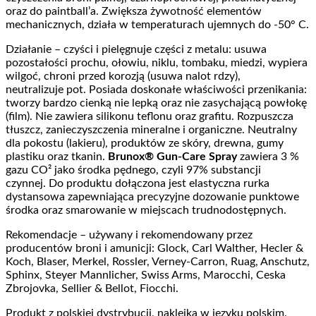
oraz do paintball’a. Zwiększa żywotność elementów
mechanicznych, działa w temperaturach ujemnych do -50° C.
Działanie – czyści i pielęgnuje części z metalu: usuwa
pozostałości prochu, ołowiu, niklu, tombaku, miedzi, wypiera
wilgoć, chroni przed korozją (usuwa nalot rdzy),
neutralizuje pot. Posiada doskonałe właściwości przenikania:
tworzy bardzo cienką nie lepką oraz nie zasychającą powłokę
(film). Nie zawiera silikonu teflonu oraz grafitu. Rozpuszcza
tłuszcz, zanieczyszczenia mineralne i organiczne. Neutralny
dla pokostu (lakieru), produktów ze skóry, drewna, gumy
plastiku oraz tkanin.
Brunox® Gun-Care Spray
zawiera 3 %
gazu CO² jako środka pędnego, czyli 97% substancji
czynnej. Do produktu dołączona jest elastyczna rurka
dystansowa zapewniająca precyzyjne dozowanie punktowe
środka oraz smarowanie w miejscach trudnodostępnych.
Rekomendacje – używany i rekomendowany przez
producentów broni i amunicji: Glock, Carl Walther, Hecler &
Koch, Blaser, Merkel, Rossler, Verney-Carron, Ruag, Anschutz,
Sphinx, Steyer Mannlicher, Swiss Arms, Marocchi, Ceska
Zbrojovka, Sellier & Bellot, Fiocchi.
Produkt z polskiej dystrybucji, naklejka w języku polskim.