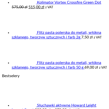
Kolimator Vortex Crossfire Green Dot
Pierwotna
Aktualna
575,00
zł
515,00
zł
z VAT
cena
cena
wynosiła:
wynosi:
575,00 zł.
515,00 zł.
Flitz pasta polerska do metali, włókna
szklanego, tworzyw sztucznych i farb 2g
7,50
zł
z VAT
Flitz pasta polerska do metali, włókna
szklanego, tworzyw sztucznych i farb 50 g
69,00
zł
z VAT
Bestselery
Słuchawki aktywne Howard Leight