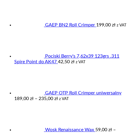
do
19,90 zł
GAEP BN2 Roll Crimper
199,00
zł
z VAT
Pociski Berry's 7,62x39 123grs .311
Spire Point do AK47
42,50
zł
z VAT
GAEP OTP Roll Crimper uniwersalny
Zakres
189,00
zł
–
235,00
zł
z VAT
cen:
od
189,00 zł
do
235,00 zł
Wosk Renaissance Wax
59,00
zł
–