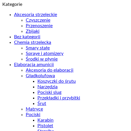
Kategorie
Akcesoria strzeleckie
Czyszczenie
Przenoszenie
Zbijaki
Bez kategorii
Chemia strzelecka
Smary stałe
Spraye i atomizery
Środki w płynie
Elaboracja amunicji
Akcesoria do elaboracji
Gładkolufowa
Koszyczki do śrutu
Narzędzia
Pociski slug
Przekładki i przybitki
Śrut
Matryce
Pociski
Karabin
Pistolet