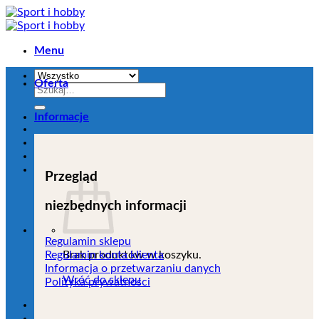
Przejdź
do
zawartości
Menu
Oferta
Szukaj:
Informacje
Przegląd
niezbędnych informacji
Regulamin sklepu
Brak produktów w koszyku.
Regulamin konta klienta
Informacja o przetwarzaniu danych
Wróć do sklepu
Polityka prywatności