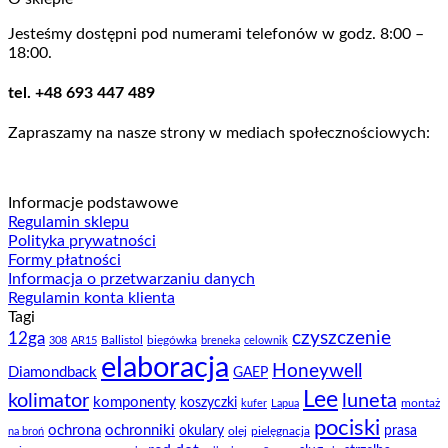
Jesteśmy dostępni pod numerami telefonów w godz. 8:00 –
18:00.
tel. +48 693 447 489
Zapraszamy na nasze strony w mediach społecznościowych:
Informacje podstawowe
Regulamin sklepu
Polityka prywatności
Formy płatności
Informacja o przetwarzaniu danych
Regulamin konta klienta
Tagi
czyszczenie
12ga
Ballistol
biegówka
308
AR15
breneka
celownik
elaboracja
Honeywell
Diamondback
GAEP
Lee
kolimator
luneta
komponenty
koszyczki
montaż
kufer
Lapua
pociski
ochrona
ochronniki
okulary
prasa
olej
pielęgnacja
na broń