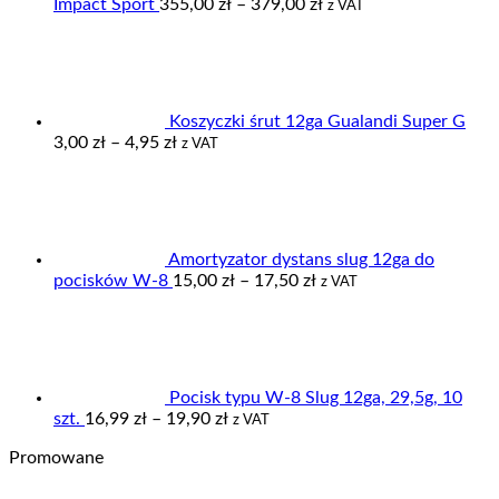
Zakres
Impact Sport
355,00
zł
–
379,00
zł
z VAT
cen:
od
355,00 zł
do
379,00 zł
Koszyczki śrut 12ga Gualandi Super G
Zakres
3,00
zł
–
4,95
zł
z VAT
cen:
od
3,00 zł
do
4,95 zł
Amortyzator dystans slug 12ga do
Zakres
pocisków W-8
15,00
zł
–
17,50
zł
z VAT
cen:
od
15,00 zł
do
17,50 zł
Pocisk typu W-8 Slug 12ga, 29,5g, 10
Zakres
szt.
16,99
zł
–
19,90
zł
z VAT
cen:
Promowane
od
16,99 zł