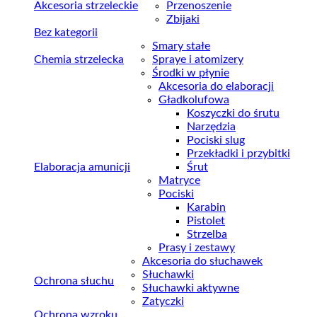
Akcesoria strzeleckie
Przenoszenie
Zbijaki
Bez kategorii
Smary stałe
Chemia strzelecka
Spraye i atomizery
Środki w płynie
Akcesoria do elaboracji
Gładkolufowa
Koszyczki do śrutu
Narzędzia
Pociski slug
Przekładki i przybitki
Elaboracja amunicji
Śrut
Matryce
Pociski
Karabin
Pistolet
Strzelba
Prasy i zestawy
Akcesoria do słuchawek
Słuchawki
Ochrona słuchu
Słuchawki aktywne
Zatyczki
Ochrona wzroku