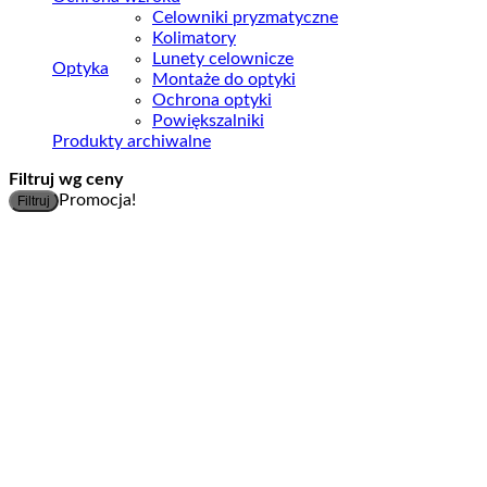
Celowniki pryzmatyczne
Kolimatory
Lunety celownicze
Optyka
Montaże do optyki
Ochrona optyki
Powiększalniki
Produkty archiwalne
Filtruj wg ceny
C
C
Promocja!
Filtruj
m
m