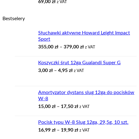
69,00
zł
z VAT
Bestselery
Słuchawki aktywne Howard Leight Impact
Sport
Zakres
355,00
zł
–
379,00
zł
z VAT
cen:
od
Koszyczki śrut 12ga Gualandi Super G
355,00 zł
Zakres
3,00
zł
–
4,95
zł
z VAT
do
cen:
379,00 zł
od
3,00 zł
Amortyzator dystans slug 12ga do pocisków
do
W-8
4,95 zł
Zakres
15,00
zł
–
17,50
zł
z VAT
cen:
od
Pocisk typu W-8 Slug 12ga, 29,5g, 10 szt.
15,00 zł
Zakres
16,99
zł
–
19,90
zł
z VAT
do
cen:
17,50 zł