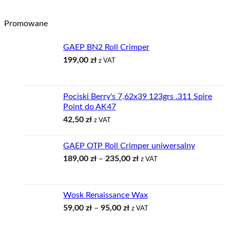
od
16,99 zł
Promowane
do
19,90 zł
GAEP BN2 Roll Crimper
199,00
zł
z VAT
Pociski Berry's 7,62x39 123grs .311 Spire
Point do AK47
42,50
zł
z VAT
GAEP OTP Roll Crimper uniwersalny
Zakres
189,00
zł
–
235,00
zł
z VAT
cen:
od
189,00 zł
Wosk Renaissance Wax
do
Zakres
59,00
zł
–
95,00
zł
z VAT
235,00 zł
cen:
od