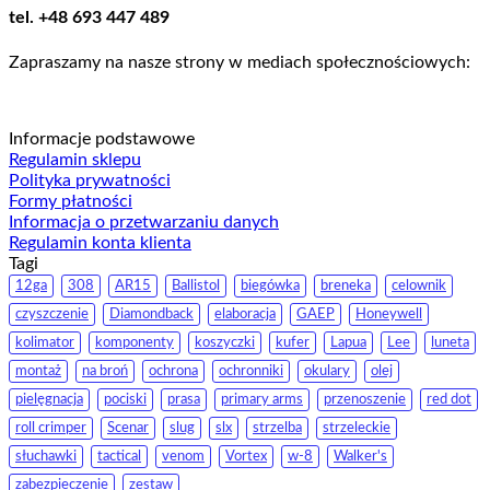
tel. +48 693 447 489
Zapraszamy na nasze strony w mediach społecznościowych:
Informacje podstawowe
Regulamin sklepu
Polityka prywatności
Formy płatności
Informacja o przetwarzaniu danych
Regulamin konta klienta
Tagi
12ga
308
AR15
Ballistol
biegówka
breneka
celownik
czyszczenie
Diamondback
elaboracja
GAEP
Honeywell
kolimator
komponenty
koszyczki
kufer
Lapua
Lee
luneta
montaż
na broń
ochrona
ochronniki
okulary
olej
pielęgnacja
pociski
prasa
primary arms
przenoszenie
red dot
roll crimper
Scenar
slug
slx
strzelba
strzeleckie
słuchawki
tactical
venom
Vortex
w-8
Walker's
zabezpieczenie
zestaw