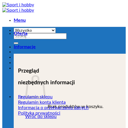
Przejdź
do
zawartości
Menu
Oferta
Szukaj:
Informacje
Przegląd
niezbędnych informacji
Regulamin sklepu
Regulamin konta klienta
Brak produktów w koszyku.
Informacja o przetwarzaniu danych
Polityka prywatności
Wróć do sklepu