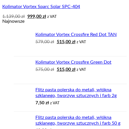
Kolimator Vortex Sparc Solar SPC-404
Pierwotna
Aktualna
1.139,00
zł
999,00
zł
z VAT
cena
cena
Najnowsze
wynosiła:
wynosi:
1.139,00 zł.
999,00 zł.
Kolimator Vortex Crossfire Red Dot TAN
Pierwotna
Aktualna
579,00
zł
515,00
zł
z VAT
cena
cena
wynosiła:
wynosi:
579,00 zł.
515,00 zł.
Kolimator Vortex Crossfire Green Dot
Pierwotna
Aktualna
575,00
zł
515,00
zł
z VAT
cena
cena
wynosiła:
wynosi:
575,00 zł.
515,00 zł.
Flitz pasta polerska do metali, włókna
szklanego, tworzyw sztucznych i farb 2g
7,50
zł
z VAT
Flitz pasta polerska do metali, włókna
szklanego, tworzyw sztucznych i farb 50 g