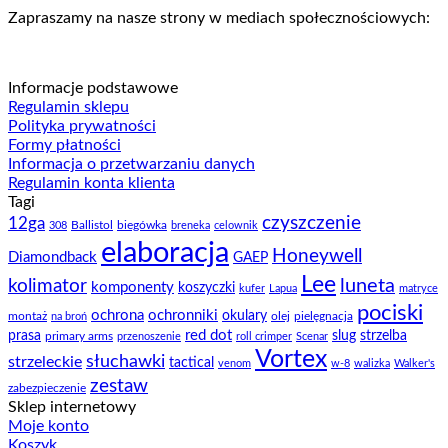
Zapraszamy na nasze strony w mediach społecznościowych:
Informacje podstawowe
Regulamin sklepu
Polityka prywatności
Formy płatności
Informacja o przetwarzaniu danych
Regulamin konta klienta
Tagi
czyszczenie
12ga
Ballistol
biegówka
308
breneka
celownik
elaboracja
Honeywell
Diamondback
GAEP
Lee
luneta
kolimator
komponenty
koszyczki
kufer
Lapua
matryce
pociski
ochrona
ochronniki
okulary
montaż
olej
pielęgnacja
na broń
prasa
red dot
slug
strzelba
primary arms
przenoszenie
roll crimper
Scenar
Vortex
słuchawki
strzeleckie
tactical
venom
w-8
walizka
Walker's
zestaw
zabezpieczenie
Sklep internetowy
Moje konto
Koszyk