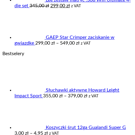
Pierwotna
Aktualna
die set
345,00
zł
299,00
zł
z VAT
cena
cena
wynosiła:
wynosi:
345,00 zł.
299,00 zł.
GAEP Star Crimper zaciskanie w
Zakres
gwiazdkę
299,00
zł
–
549,00
zł
z VAT
cen:
Bestselery
od
299,00 zł
do
549,00 zł
Słuchawki aktywne Howard Leight
Zakres
Impact Sport
355,00
zł
–
379,00
zł
z VAT
cen:
od
355,00 zł
do
379,00 zł
Koszyczki śrut 12ga Gualandi Super G
Zakres
3,00
zł
–
4,95
zł
z VAT