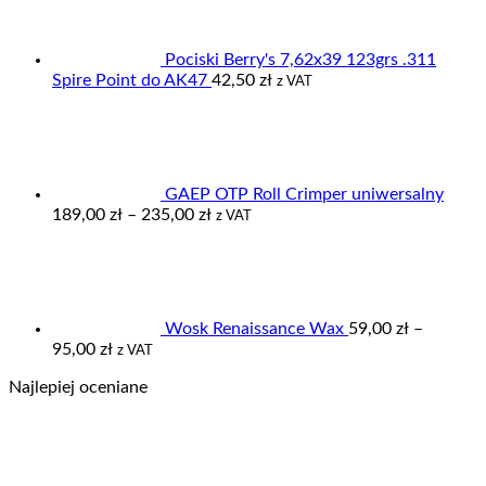
Pociski Berry's 7,62x39 123grs .311
Spire Point do AK47
42,50
zł
z VAT
GAEP OTP Roll Crimper uniwersalny
Zakres
189,00
zł
–
235,00
zł
z VAT
cen:
od
189,00 zł
do
235,00 zł
Wosk Renaissance Wax
59,00
zł
–
Zakres
95,00
zł
z VAT
cen:
Najlepiej oceniane
od
59,00 zł
do
95,00 zł