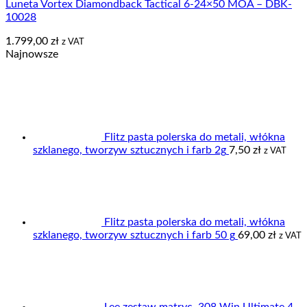
Luneta Vortex Diamondback Tactical 6-24×50 MOA – DBK-
10028
1.799,00
zł
z VAT
Najnowsze
Flitz pasta polerska do metali, włókna
szklanego, tworzyw sztucznych i farb 2g
7,50
zł
z VAT
Flitz pasta polerska do metali, włókna
szklanego, tworzyw sztucznych i farb 50 g
69,00
zł
z VAT
Lee zestaw matryc .308 Win Ultimate 4-