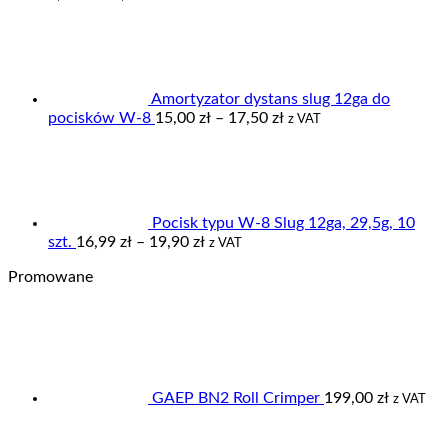
cen:
od
3,00 zł
do
4,95 zł
Amortyzator dystans slug 12ga do
Zakres
pocisków W-8
15,00
zł
–
17,50
zł
z VAT
cen:
od
15,00 zł
do
17,50 zł
Pocisk typu W-8 Slug 12ga, 29,5g, 10
Zakres
szt.
16,99
zł
–
19,90
zł
z VAT
cen:
Promowane
od
16,99 zł
do
19,90 zł
GAEP BN2 Roll Crimper
199,00
zł
z VAT