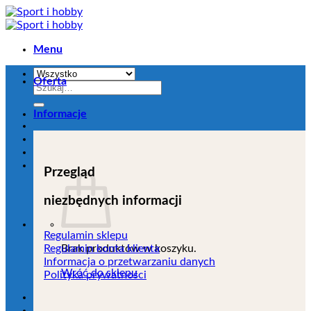
Przejdź
do
zawartości
Menu
Oferta
Szukaj:
Informacje
Przegląd
niezbędnych informacji
Regulamin sklepu
Brak produktów w koszyku.
Regulamin konta klienta
Informacja o przetwarzaniu danych
Wróć do sklepu
Polityka prywatności