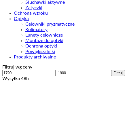
Słuchawki aktywne
Zatyczki
Ochrona wzroku
Optyka
Celowniki pryzmatyczne
Kolimatory
Lunety celownicze
Montaże do optyki
Ochrona optyki
Powiększalniki
Produkty archiwalne
Filtruj wg ceny
Cena
Cena
Filtruj
min
max
Wysyłka 48h