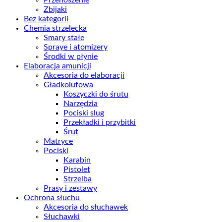
Zbijaki
Bez kategorii
Chemia strzelecka
Smary stałe
Spraye i atomizery
Środki w płynie
Elaboracja amunicji
Akcesoria do elaboracji
Gładkolufowa
Koszyczki do śrutu
Narzędzia
Pociski slug
Przekładki i przybitki
Śrut
Matryce
Pociski
Karabin
Pistolet
Strzelba
Prasy i zestawy
Ochrona słuchu
Akcesoria do słuchawek
Słuchawki