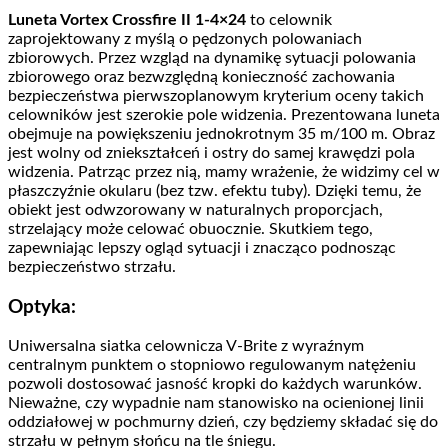
Luneta Vortex Crossfire II 1-4×24
to celownik
zaprojektowany z myślą o pędzonych polowaniach
zbiorowych. Przez wzgląd na dynamikę sytuacji polowania
zbiorowego oraz bezwzględną konieczność zachowania
bezpieczeństwa pierwszoplanowym kryterium oceny takich
celowników jest szerokie pole widzenia. Prezentowana luneta
obejmuje na powiększeniu jednokrotnym 35 m/100 m. Obraz
jest wolny od zniekształceń i ostry do samej krawędzi pola
widzenia. Patrząc przez nią, mamy wrażenie, że widzimy cel w
płaszczyźnie okularu (bez tzw. efektu tuby). Dzięki temu, że
obiekt jest odwzorowany w naturalnych proporcjach,
strzelający może celować obuocznie. Skutkiem tego,
zapewniając lepszy ogląd sytuacji i znacząco podnosząc
bezpieczeństwo strzału.
Optyka:
Uniwersalna siatka celownicza V-Brite z wyraźnym
centralnym punktem o stopniowo regulowanym natężeniu
pozwoli dostosować jasność kropki do każdych warunków.
Nieważne, czy wypadnie nam stanowisko na ocienionej linii
oddziałowej w pochmurny dzień, czy będziemy składać się do
strzału w pełnym słońcu na tle śniegu.