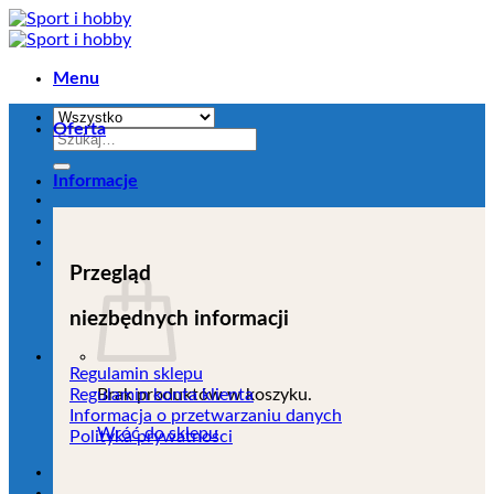
Przejdź
do
zawartości
Menu
Oferta
Szukaj:
Informacje
Przegląd
niezbędnych informacji
Regulamin sklepu
Brak produktów w koszyku.
Regulamin konta klienta
Informacja o przetwarzaniu danych
Wróć do sklepu
Polityka prywatności