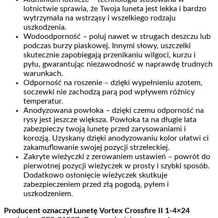
lotnictwie sprawia, że Twoja luneta jest lekka i bardzo
wytrzymała na wstrząsy i wszelkiego rodzaju
uszkodzenia.
Wodoodporność – poluj nawet w strugach deszczu lub
podczas burzy piaskowej. Innymi słowy, uszczelki
skutecznie zapobiegają przenikaniu wilgoci, kurzu i
pyłu, gwarantując niezawodność w naprawdę trudnych
warunkach.
Odporność na roszenie – dzięki wypełnieniu azotem,
soczewki nie zachodzą parą pod wpływem różnicy
temperatur.
Anodyzowana powłoka – dzięki czemu odporność na
rysy jest jeszcze większa. Powłoka ta na długie lata
zabezpieczy twoją lunetę przed zarysowaniami i
korozją. Uzyskany dzięki anodyzowaniu kolor ułatwi ci
zakamuflowanie swojej pozycji strzeleckiej.
Zakryte wieżyczki z zerowaniem ustawień – powrót do
pierwotnej pozycji wieżyczek w prosty i szybki sposób.
Dodatkowo osłonięcie wieżyczek skutkuje
zabezpieczeniem przed złą pogodą, pyłem i
uszkodzeniem.
Producent oznaczył Lunetę Vortex Crossfire II 1-4×24