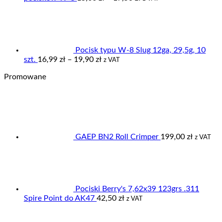
cen:
od
15,00 zł
do
17,50 zł
Pocisk typu W-8 Slug 12ga, 29,5g, 10
Zakres
szt.
16,99
zł
–
19,90
zł
z VAT
cen:
Promowane
od
16,99 zł
do
19,90 zł
GAEP BN2 Roll Crimper
199,00
zł
z VAT
Pociski Berry's 7,62x39 123grs .311
Spire Point do AK47
42,50
zł
z VAT