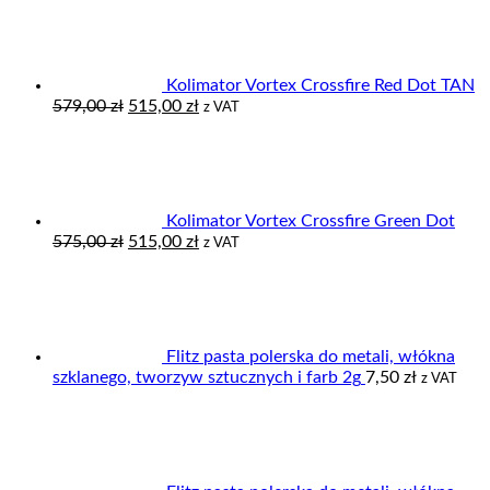
Kolimator Vortex Crossfire Red Dot TAN
Pierwotna
Aktualna
579,00
zł
515,00
zł
z VAT
cena
cena
wynosiła:
wynosi:
579,00 zł.
515,00 zł.
Kolimator Vortex Crossfire Green Dot
Pierwotna
Aktualna
575,00
zł
515,00
zł
z VAT
cena
cena
wynosiła:
wynosi:
575,00 zł.
515,00 zł.
Flitz pasta polerska do metali, włókna
szklanego, tworzyw sztucznych i farb 2g
7,50
zł
z VAT