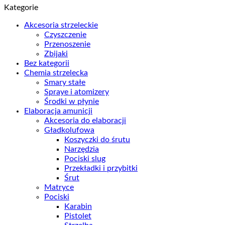
Kategorie
Akcesoria strzeleckie
Czyszczenie
Przenoszenie
Zbijaki
Bez kategorii
Chemia strzelecka
Smary stałe
Spraye i atomizery
Środki w płynie
Elaboracja amunicji
Akcesoria do elaboracji
Gładkolufowa
Koszyczki do śrutu
Narzędzia
Pociski slug
Przekładki i przybitki
Śrut
Matryce
Pociski
Karabin
Pistolet