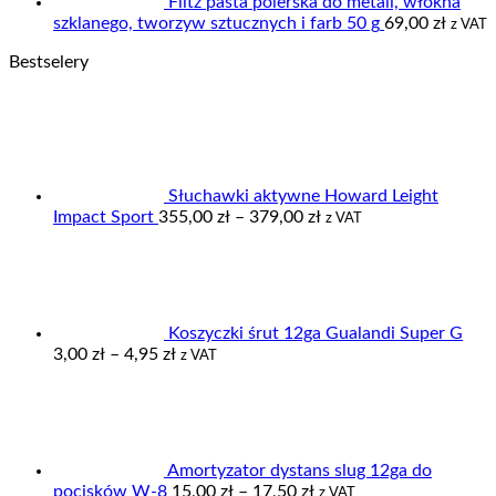
Flitz pasta polerska do metali, włókna
szklanego, tworzyw sztucznych i farb 50 g
69,00
zł
z VAT
Bestselery
Słuchawki aktywne Howard Leight
Zakres
Impact Sport
355,00
zł
–
379,00
zł
z VAT
cen:
od
355,00 zł
do
379,00 zł
Koszyczki śrut 12ga Gualandi Super G
Zakres
3,00
zł
–
4,95
zł
z VAT
cen:
od
3,00 zł
do
4,95 zł
Amortyzator dystans slug 12ga do
Zakres
pocisków W-8
15,00
zł
–
17,50
zł
z VAT