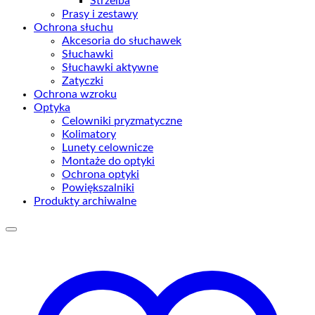
Strzelba
Prasy i zestawy
Ochrona słuchu
Akcesoria do słuchawek
Słuchawki
Słuchawki aktywne
Zatyczki
Ochrona wzroku
Optyka
Celowniki pryzmatyczne
Kolimatory
Lunety celownicze
Montaże do optyki
Ochrona optyki
Powiększalniki
Produkty archiwalne