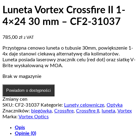
Luneta Vortex Crossfire II 1-
4×24 30 mm – CF2-31037
785,00
zł
z VAT
Przystępna cenowo luneta o tubusie 30mm, powiększenie 1-
4x daje stanowi ciekawą alternatywę dla kolimatorów.
Luneta posiada laserowy znacznik celu (red dot) oraz siatkę V-
Brite wyskalowaną w MOA.
Brak w magazynie
Powiadom o dostępności
Zmiany cen
SKU:
CF2-31037
Kategorie:
Lunety celownicze
,
Optyka
Znaczników:
biegówka
,
Crossfire
,
Crossfire II
,
luneta
,
Vortex
Marka:
Vortex Optics
Opis
Opinie (0)