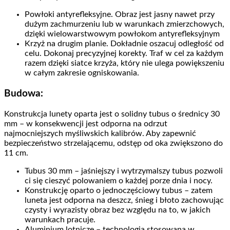
Powłoki antyrefleksyjne. Obraz jest jasny nawet przy
dużym zachmurzeniu lub w warunkach zmierzchowych,
dzięki wielowarstwowym powłokom antyrefleksyjnym
Krzyż na drugim planie. Dokładnie oszacuj odległość od
celu. Dokonaj precyzyjnej korekty. Traf w cel za każdym
razem dzięki siatce krzyża, który nie ulega powiększeniu
w całym zakresie ogniskowania.
Budowa:
Konstrukcja lunety oparta jest o solidny tubus o średnicy 30
mm – w konsekwencji jest odporna na odrzut
najmocniejszych myśliwskich kalibrów. Aby zapewnić
bezpieczeństwo strzelającemu, odstęp od oka zwiększono do
11 cm.
Tubus 30 mm – jaśniejszy i wytrzymalszy tubus pozwoli
ci się cieszyć polowaniem o każdej porze dnia i nocy.
Konstrukcję oparto o jednoczęściowy tubus – zatem
luneta jest odporna na deszcz, śnieg i błoto zachowując
czysty i wyrazisty obraz bez względu na to, w jakich
warunkach pracuje.
Aluminium lotnicze – technologia stosowana w