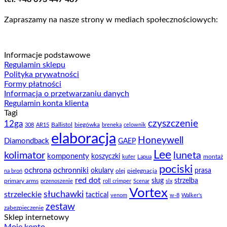
Zapraszamy na nasze strony w mediach społecznościowych:
Informacje podstawowe
Regulamin sklepu
Polityka prywatności
Formy płatności
Informacja o przetwarzaniu danych
Regulamin konta klienta
Tagi
czyszczenie
12ga
Ballistol
biegówka
308
AR15
breneka
celownik
elaboracja
Honeywell
Diamondback
GAEP
Lee
kolimator
luneta
komponenty
koszyczki
montaż
kufer
Lapua
pociski
ochrona
ochronniki
okulary
prasa
olej
pielęgnacja
na broń
red dot
slug
strzelba
primary arms
przenoszenie
roll crimper
Scenar
slx
Vortex
słuchawki
strzeleckie
tactical
venom
w-8
Walker's
zestaw
zabezpieczenie
Sklep internetowy