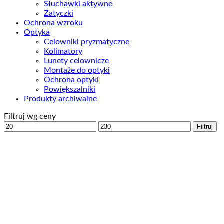
Słuchawki aktywne
Zatyczki
Ochrona wzroku
Optyka
Celowniki pryzmatyczne
Kolimatory
Lunety celownicze
Montaże do optyki
Ochrona optyki
Powiększalniki
Produkty archiwalne
Filtruj wg ceny
Cena
Cena
Filtruj
min
max