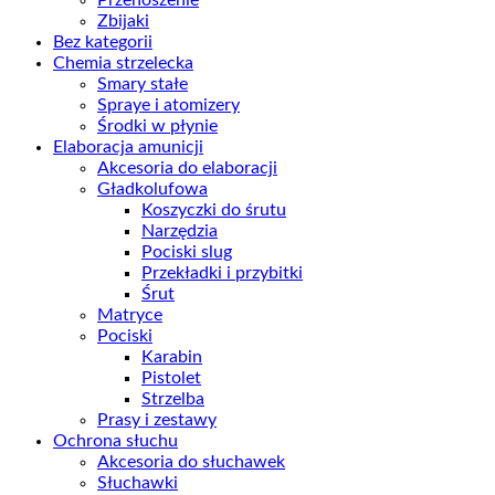
Zbijaki
Bez kategorii
Chemia strzelecka
Smary stałe
Spraye i atomizery
Środki w płynie
Elaboracja amunicji
Akcesoria do elaboracji
Gładkolufowa
Koszyczki do śrutu
Narzędzia
Pociski slug
Przekładki i przybitki
Śrut
Matryce
Pociski
Karabin
Pistolet
Strzelba
Prasy i zestawy
Ochrona słuchu
Akcesoria do słuchawek
Słuchawki