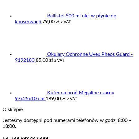
Ballistol 500 ml olej w płynie do
konserwacji
79,00
zł
z VAT
Okulary Ochronne Uvex Pheos Guard -
9192180
85,00
zł
z VAT
Kufer na broń Megaline czarny
97x25x10 cm
189,00
zł
z VAT
O sklepie
Jesteśmy dostępni pod numerami telefonów w godz. 8:00 –
18:00.
tel. +48 693 447 489