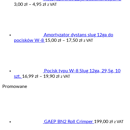
Zakres
3,00
zł
–
4,95
zł
z VAT
cen:
od
3,00 zł
do
4,95 zł
Amortyzator dystans slug 12ga do
Zakres
pocisków W-8
15,00
zł
–
17,50
zł
z VAT
cen:
od
15,00 zł
do
17,50 zł
Pocisk typu W-8 Slug 12ga, 29,5g, 10
Zakres
szt.
16,99
zł
–
19,90
zł
z VAT
cen:
Promowane
od
16,99 zł
do
19,90 zł
GAEP BN2 Roll Crimper
199,00
zł
z VAT