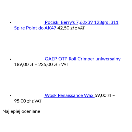
Pociski Berry's 7,62x39 123grs .311
Spire Point do AK47
42,50
zł
z VAT
GAEP OTP Roll Crimper uniwersalny
Zakres
189,00
zł
–
235,00
zł
z VAT
cen:
od
189,00 zł
do
235,00 zł
Wosk Renaissance Wax
59,00
zł
–
Zakres
95,00
zł
z VAT
cen:
Najlepiej oceniane
od
59,00 zł
do
95,00 zł