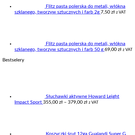
Flitz pasta polerska do metali, włókna
szklanego, tworzyw sztucznych i farb 2g
7,50
zł
z VAT
Flitz pasta polerska do metali, włókna
szklanego, tworzyw sztucznych i farb 50 g
69,00
zł
z VAT
Bestselery
Słuchawki aktywne Howard Leight
Zakres
Impact Sport
355,00
zł
–
379,00
zł
z VAT
cen:
od
355,00 zł
do
379,00 zł
Koszyczki śrut 12ga Gualandi Super G