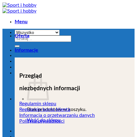
Przejdź
do
zawartości
Menu
Oferta
Szukaj:
Informacje
Przegląd
niezbędnych informacji
Regulamin sklepu
Brak produktów w koszyku.
Regulamin konta klienta
Informacja o przetwarzaniu danych
Wróć do sklepu
Polityka prywatności