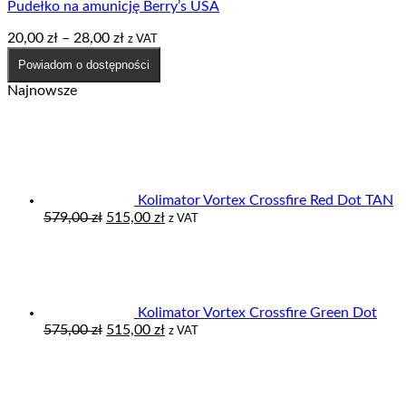
Pudełko na amunicję Berry’s USA
Zakres
20,00
zł
–
28,00
zł
z VAT
cen:
Powiadom o dostępności
od
20,00 zł
Najnowsze
do
28,00 zł
Kolimator Vortex Crossfire Red Dot TAN
Pierwotna
Aktualna
579,00
zł
515,00
zł
z VAT
cena
cena
wynosiła:
wynosi:
579,00 zł.
515,00 zł.
Kolimator Vortex Crossfire Green Dot
Pierwotna
Aktualna
575,00
zł
515,00
zł
z VAT
cena
cena
wynosiła:
wynosi:
575,00 zł.
515,00 zł.