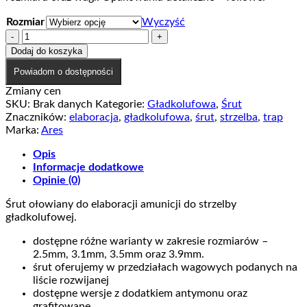
59,00 zł
Rozmiar
Wyczyść
ilość
Śrut
Dodaj do koszyka
ołowiany
Powiadom o dostępności
do
elaboracji
Zmiany cen
gładkolufowej
SKU:
Brak danych
Kategorie:
Gładkolufowa
,
Śrut
Znaczników:
elaboracja
,
gładkolufowa
,
śrut
,
strzelba
,
trap
Marka:
Ares
Opis
Informacje dodatkowe
Opinie (0)
Śrut ołowiany do elaboracji amunicji do strzelby
gładkolufowej.
dostępne różne warianty w zakresie rozmiarów –
2.5mm, 3.1mm, 3.5mm oraz 3.9mm.
śrut oferujemy w przedziałach wagowych podanych na
liście rozwijanej
dostępne wersje z dodatkiem antymonu oraz
grafitowane