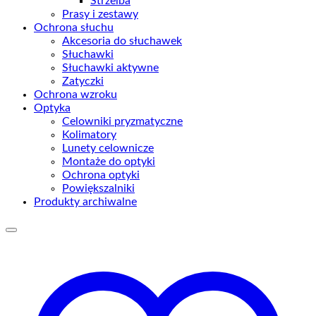
Strzelba
Prasy i zestawy
Ochrona słuchu
Akcesoria do słuchawek
Słuchawki
Słuchawki aktywne
Zatyczki
Ochrona wzroku
Optyka
Celowniki pryzmatyczne
Kolimatory
Lunety celownicze
Montaże do optyki
Ochrona optyki
Powiększalniki
Produkty archiwalne