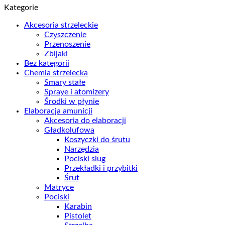
Kategorie
Akcesoria strzeleckie
Czyszczenie
Przenoszenie
Zbijaki
Bez kategorii
Chemia strzelecka
Smary stałe
Spraye i atomizery
Środki w płynie
Elaboracja amunicji
Akcesoria do elaboracji
Gładkolufowa
Koszyczki do śrutu
Narzędzia
Pociski slug
Przekładki i przybitki
Śrut
Matryce
Pociski
Karabin
Pistolet