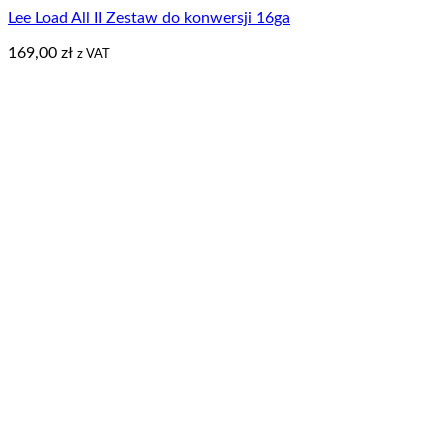
Lee Load All II Zestaw do konwersji 16ga
169,00
zł
z VAT