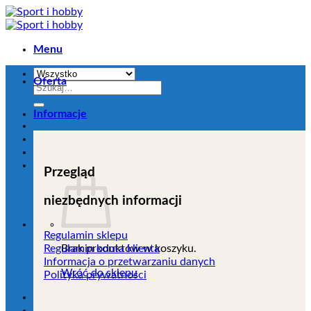
Przejdź
do
zawartości
Menu
Oferta
Szukaj:
Informacje
Przegląd
niezbędnych informacji
Regulamin sklepu
Brak produktów w koszyku.
Regulamin konta klienta
Informacja o przetwarzaniu danych
Wróć do sklepu
Polityka prywatności