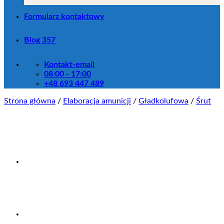
Formularz kontaktowy
Blog 357
Kontakt-email
08:00 - 17:00
+48 693 447 489
Strona główna
/
Elaboracja amunicji
/
Gładkolufowa
/
Śrut