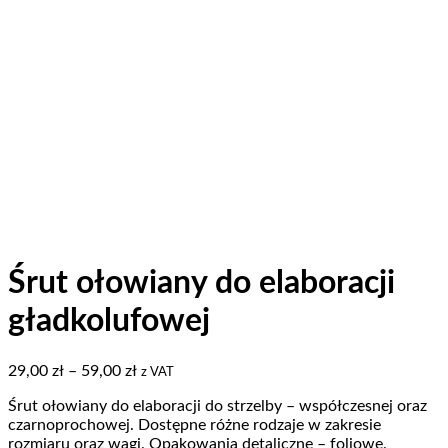
Śrut ołowiany do elaboracji
gładkolufowej
Zakres
29,00
zł
–
59,00
zł
z VAT
cen:
Śrut ołowiany do elaboracji do strzelby – współczesnej oraz
od
czarnoprochowej. Dostępne różne rodzaje w zakresie
29,00 zł
rozmiaru oraz wagi. Opakowania detaliczne – foliowe.
do