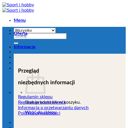
Przejdź
do
zawartości
Menu
Oferta
Szukaj:
Informacje
Przegląd
niezbędnych informacji
Regulamin sklepu
Brak produktów w koszyku.
Regulamin konta klienta
Informacja o przetwarzaniu danych
Wróć do sklepu
Polityka prywatności