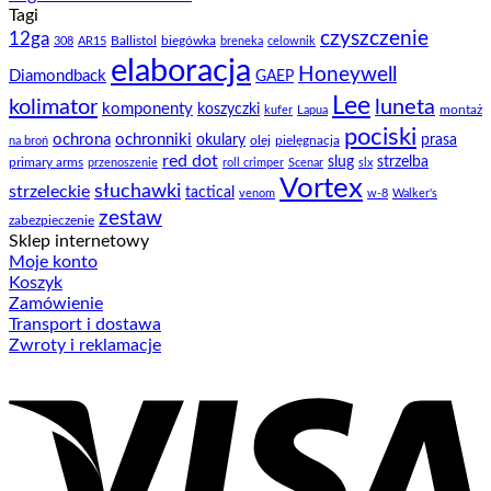
Tagi
czyszczenie
12ga
Ballistol
biegówka
308
AR15
breneka
celownik
elaboracja
Honeywell
Diamondback
GAEP
Lee
kolimator
luneta
komponenty
koszyczki
montaż
kufer
Lapua
pociski
ochrona
ochronniki
okulary
prasa
olej
pielęgnacja
na broń
red dot
slug
strzelba
primary arms
przenoszenie
roll crimper
Scenar
slx
Vortex
słuchawki
strzeleckie
tactical
venom
w-8
Walker's
zestaw
zabezpieczenie
Sklep internetowy
Moje konto
Koszyk
Zamówienie
Transport i dostawa
Zwroty i reklamacje
V