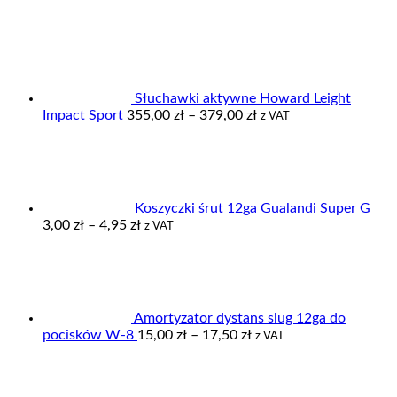
Słuchawki aktywne Howard Leight
Zakres
Impact Sport
355,00
zł
–
379,00
zł
z VAT
cen:
od
355,00 zł
do
379,00 zł
Koszyczki śrut 12ga Gualandi Super G
Zakres
3,00
zł
–
4,95
zł
z VAT
cen:
od
3,00 zł
do
4,95 zł
Amortyzator dystans slug 12ga do
Zakres
pocisków W-8
15,00
zł
–
17,50
zł
z VAT
cen:
od
15,00 zł