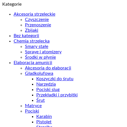
Kategorie
Akcesoria strzeleckie
Czyszczenie
Przenoszenie
Zbijaki
Bez kategorii
Chemia strzelecka
Smary stałe
Spraye i atomizery
Środki w płynie
Elaboracja amunicji
Akcesoria do elaboracji
Gładkolufowa
Koszyczki do śrutu
Narzędzia
Pociski slug
Przekładki i przybitki
Śrut
Matryce
Pociski
Karabin
Pistolet