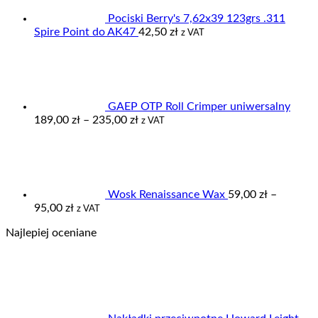
Pociski Berry's 7,62x39 123grs .311
Spire Point do AK47
42,50
zł
z VAT
GAEP OTP Roll Crimper uniwersalny
Zakres
189,00
zł
–
235,00
zł
z VAT
cen:
od
189,00 zł
do
235,00 zł
Wosk Renaissance Wax
59,00
zł
–
Zakres
95,00
zł
z VAT
cen:
Najlepiej oceniane
od
59,00 zł
do
95,00 zł