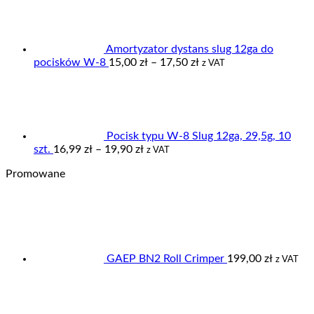
od
3,00 zł
do
4,95 zł
Amortyzator dystans slug 12ga do
Zakres
pocisków W-8
15,00
zł
–
17,50
zł
z VAT
cen:
od
15,00 zł
do
17,50 zł
Pocisk typu W-8 Slug 12ga, 29,5g, 10
Zakres
szt.
16,99
zł
–
19,90
zł
z VAT
cen:
Promowane
od
16,99 zł
do
19,90 zł
GAEP BN2 Roll Crimper
199,00
zł
z VAT