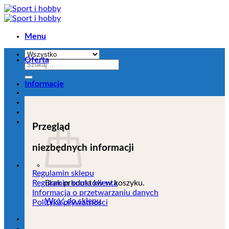
Przejdź
do
zawartości
Menu
Oferta
Szukaj:
Informacje
Przegląd
niezbędnych informacji
Regulamin sklepu
Brak produktów w koszyku.
Regulamin konta klienta
Informacja o przetwarzaniu danych
Wróć do sklepu
Polityka prywatności