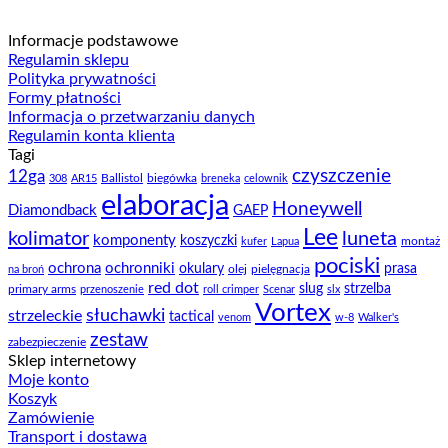
Informacje podstawowe
Regulamin sklepu
Polityka prywatności
Formy płatności
Informacja o przetwarzaniu danych
Regulamin konta klienta
Tagi
czyszczenie
12ga
Ballistol
biegówka
308
AR15
breneka
celownik
elaboracja
Honeywell
Diamondback
GAEP
Lee
kolimator
luneta
komponenty
koszyczki
montaż
kufer
Lapua
pociski
ochrona
ochronniki
okulary
prasa
olej
pielęgnacja
na broń
red dot
slug
strzelba
primary arms
przenoszenie
roll crimper
Scenar
slx
Vortex
słuchawki
strzeleckie
tactical
venom
w-8
Walker's
zestaw
zabezpieczenie
Sklep internetowy
Moje konto
Koszyk
Zamówienie
Transport i dostawa