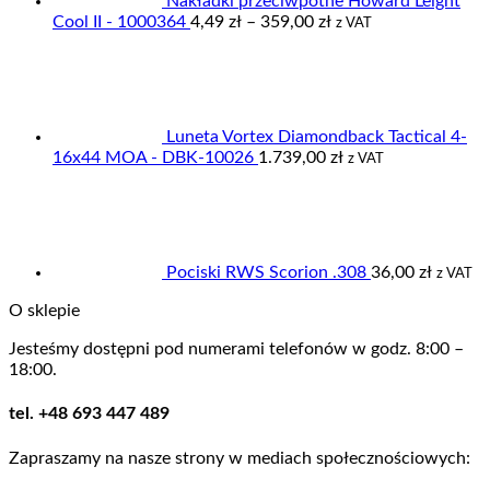
Nakładki przeciwpotne Howard Leight
Zakres
Cool II - 1000364
4,49
zł
–
359,00
zł
z VAT
cen:
od
4,49 zł
do
359,00 zł
Luneta Vortex Diamondback Tactical 4-
16x44 MOA - DBK-10026
1.739,00
zł
z VAT
Pociski RWS Scorion .308
36,00
zł
z VAT
O sklepie
Jesteśmy dostępni pod numerami telefonów w godz. 8:00 –
18:00.
tel. +48 693 447 489
Zapraszamy na nasze strony w mediach społecznościowych: