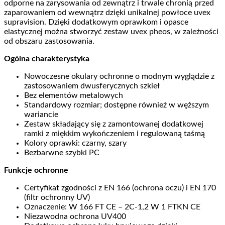
odporne na zarysowania od zewnątrz i trwale chronią przed
zaparowaniem od wewnątrz dzięki unikalnej powłoce uvex
supravision. Dzięki dodatkowym oprawkom i opasce
elastycznej można stworzyć zestaw uvex pheos, w zależności
od obszaru zastosowania.
Ogólna charakterystyka
Nowoczesne okulary ochronne o modnym wyglądzie z
zastosowaniem dwusferycznych szkieł
Bez elementów metalowych
Standardowy rozmiar; dostępne również w węższym
wariancie
Zestaw składający się z zamontowanej dodatkowej
ramki z miękkim wykończeniem i regulowaną taśmą
Kolory oprawki: czarny, szary
Bezbarwne szybki PC
Funkcje ochronne
Certyfikat zgodności z EN 166 (ochrona oczu) i EN 170
(filtr ochronny UV)
Oznaczenie: W 166 FT CE – 2C-1,2 W 1 FTKN CE
Niezawodna ochrona UV400