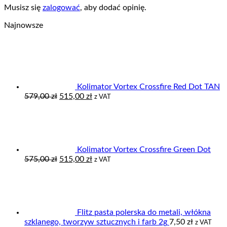
Musisz się
zalogować
, aby dodać opinię.
Najnowsze
Kolimator Vortex Crossfire Red Dot TAN
Pierwotna
Aktualna
579,00
zł
515,00
zł
z VAT
cena
cena
wynosiła:
wynosi:
579,00 zł.
515,00 zł.
Kolimator Vortex Crossfire Green Dot
Pierwotna
Aktualna
575,00
zł
515,00
zł
z VAT
cena
cena
wynosiła:
wynosi:
575,00 zł.
515,00 zł.
Flitz pasta polerska do metali, włókna
szklanego, tworzyw sztucznych i farb 2g
7,50
zł
z VAT