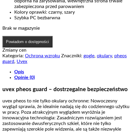
odporna na zarysowania, wewnętrzna strona trwale
zabezpieczona przed parowaniem
Kolory oprawki: czarny, szary
Szybka PC bezbarwna
Brak w magazynie
Powiadom o dostępności
Zmiany cen
Kategoria:
Ochrona wzroku
Znaczniki:
gogle
,
okulary
,
pheos
guard
,
Uvex
Opis
Opinie (0)
uvex pheos guard – dostrzegalne bezpieczeństwo
uvex pheos to nie tylko okulary ochronne: Nowoczesny
wygląd sprawia, że idealnie nadają się do codziennego użytku
w pracy. Poza atrakcyjnym wyglądem wyróżnia je
innowacyjna technologia: Zasadniczym rozwiązaniem jest
zastosowanie dwusferycznych szkieł, które nie tylko
zapewniają szerokie pole widzenia, ale są także niezwykle