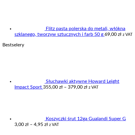
Flitz pasta polerska do metali, włókna
szklanego, tworzyw sztucznych i farb 50 g
69,00
zł
z VAT
Bestselery
Słuchawki aktywne Howard Leight
Zakres
Impact Sport
355,00
zł
–
379,00
zł
z VAT
cen:
od
355,00 zł
do
379,00 zł
Koszyczki śrut 12ga Gualandi Super G
Zakres
3,00
zł
–
4,95
zł
z VAT
cen: