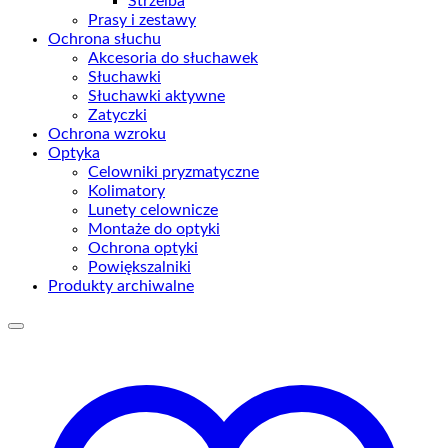
Strzelba
Prasy i zestawy
Ochrona słuchu
Akcesoria do słuchawek
Słuchawki
Słuchawki aktywne
Zatyczki
Ochrona wzroku
Optyka
Celowniki pryzmatyczne
Kolimatory
Lunety celownicze
Montaże do optyki
Ochrona optyki
Powiększalniki
Produkty archiwalne