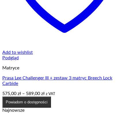
Add to wishlist
Podgląd
Matryce
Prasa Lee Challenger III + zestaw 3 matryc Breech Lock
Carbide
Zakres
575,00
zł
–
589,00
zł
z VAT
cen:
Powiadom o dostępności
od
575,00 zł
Najnowsze
do
589,00 zł