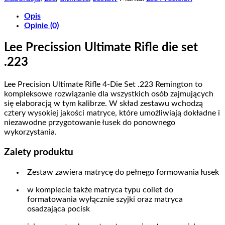
Ultimate
4-
Opis
die
Opinie (0)
set
Lee Precission Ultimate Rifle die set
.223
Lee Precision Ultimate Rifle 4-Die Set .223 Remington to
kompleksowe rozwiązanie dla wszystkich osób zajmujących
się elaboracją w tym kalibrze. W skład zestawu wchodzą
cztery wysokiej jakości matryce, które umożliwiają dokładne i
niezawodne przygotowanie łusek do ponownego
wykorzystania.
Zalety produktu
Zestaw zawiera matrycę do pełnego formowania łusek
w komplecie także matryca typu collet do
formatowania wyłącznie szyjki oraz matryca
osadzająca pocisk