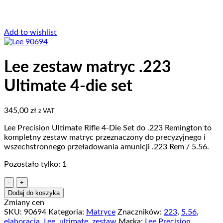
Add to wishlist
Lee zestaw matryc .223
Ultimate 4-die set
345,00
zł
z VAT
Lee Precision Ultimate Rifle 4-Die Set do .223 Remington to
kompletny zestaw matryc przeznaczony do precyzyjnego i
wszechstronnego przeładowania amunicji .223 Rem / 5.56.
Pozostało tylko: 1
ilość
Lee
Dodaj do koszyka
zestaw
Zmiany cen
matryc
SKU:
90694
Kategoria:
Matryce
Znaczników:
223
,
5.56
,
.223
elaboracja
,
Lee
,
ultimate
,
zestaw
Marka:
Lee Precision