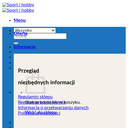
Przejdź
do
zawartości
Menu
Oferta
Szukaj:
Informacje
Przegląd
niezbędnych informacji
Regulamin sklepu
Brak produktów w koszyku.
Regulamin konta klienta
Informacja o przetwarzaniu danych
Wróć do sklepu
Polityka prywatności