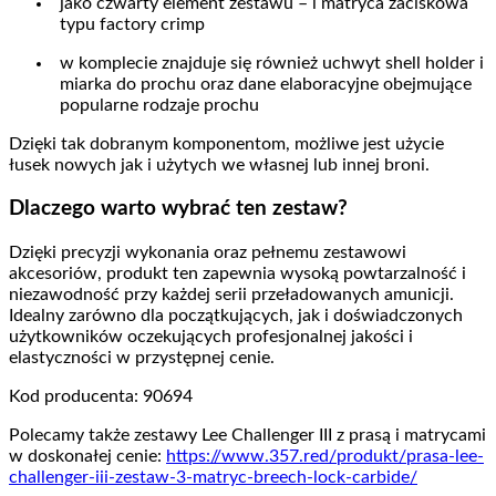
jako czwarty element zestawu – i matryca zaciskowa
typu factory crimp
w komplecie znajduje się również uchwyt shell holder i
miarka do prochu oraz dane elaboracyjne obejmujące
popularne rodzaje prochu​
Dzięki tak dobranym komponentom, możliwe jest użycie
łusek nowych jak i użytych we własnej lub innej broni.
Dlaczego warto wybrać ten zestaw?
Dzięki precyzji wykonania oraz pełnemu zestawowi
akcesoriów, produkt ten zapewnia wysoką powtarzalność i
niezawodność przy każdej serii przeładowanych amunicji.
Idealny zarówno dla początkujących, jak i doświadczonych
użytkowników oczekujących profesjonalnej jakości i
elastyczności w przystępnej cenie.
Kod producenta: 90694
Polecamy także zestawy Lee Challenger III z prasą i matrycami
w doskonałej cenie:
https://www.357.red/produkt/prasa-lee-
challenger-iii-zestaw-3-matryc-breech-lock-carbide/