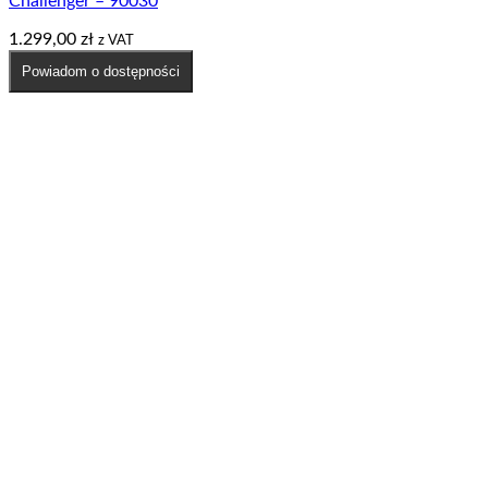
Challenger – 90030
1.299,00
zł
z VAT
Powiadom o dostępności