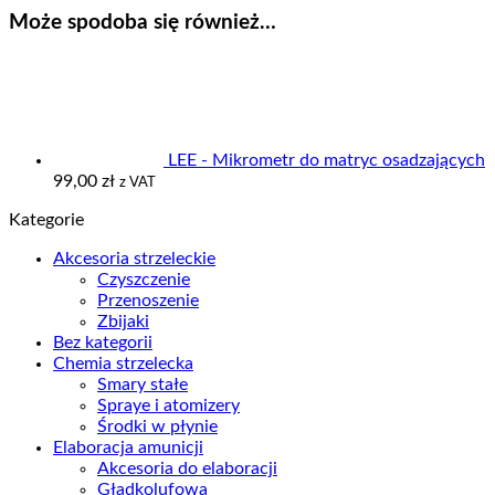
Może spodoba się również…
LEE - Mikrometr do matryc osadzających
99,00
zł
z VAT
Kategorie
Akcesoria strzeleckie
Czyszczenie
Przenoszenie
Zbijaki
Bez kategorii
Chemia strzelecka
Smary stałe
Spraye i atomizery
Środki w płynie
Elaboracja amunicji
Akcesoria do elaboracji
Gładkolufowa