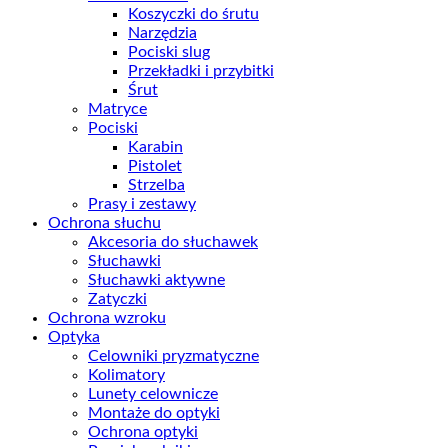
Koszyczki do śrutu
Narzędzia
Pociski slug
Przekładki i przybitki
Śrut
Matryce
Pociski
Karabin
Pistolet
Strzelba
Prasy i zestawy
Ochrona słuchu
Akcesoria do słuchawek
Słuchawki
Słuchawki aktywne
Zatyczki
Ochrona wzroku
Optyka
Celowniki pryzmatyczne
Kolimatory
Lunety celownicze
Montaże do optyki
Ochrona optyki