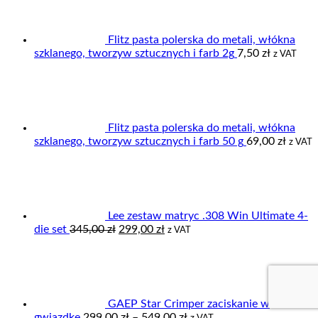
Flitz pasta polerska do metali, włókna
szklanego, tworzyw sztucznych i farb 2g
7,50
zł
z VAT
Flitz pasta polerska do metali, włókna
szklanego, tworzyw sztucznych i farb 50 g
69,00
zł
z VAT
Lee zestaw matryc .308 Win Ultimate 4-
Pierwotna
Aktualna
die set
345,00
zł
299,00
zł
z VAT
cena
cena
wynosiła:
wynosi:
345,00 zł.
299,00 zł.
GAEP Star Crimper zaciskanie w
Zakres
gwiazdkę
299,00
zł
–
549,00
zł