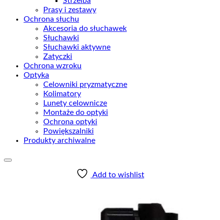
Strzelba
Prasy i zestawy
Ochrona słuchu
Akcesoria do słuchawek
Słuchawki
Słuchawki aktywne
Zatyczki
Ochrona wzroku
Optyka
Celowniki pryzmatyczne
Kolimatory
Lunety celownicze
Montaże do optyki
Ochrona optyki
Powiększalniki
Produkty archiwalne
Add to wishlist