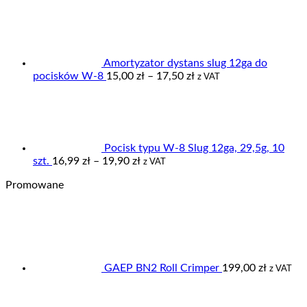
cen:
od
3,00 zł
do
4,95 zł
Amortyzator dystans slug 12ga do
Zakres
pocisków W-8
15,00
zł
–
17,50
zł
z VAT
cen:
od
15,00 zł
do
17,50 zł
Pocisk typu W-8 Slug 12ga, 29,5g, 10
Zakres
szt.
16,99
zł
–
19,90
zł
z VAT
cen:
Promowane
od
16,99 zł
do
19,90 zł
GAEP BN2 Roll Crimper
199,00
zł
z VAT