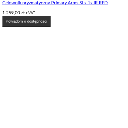
Celownik pryzmatyczny Primary Arms SLx 1x iR RED
1.259,00
zł
z VAT
Powiadom o dostępności