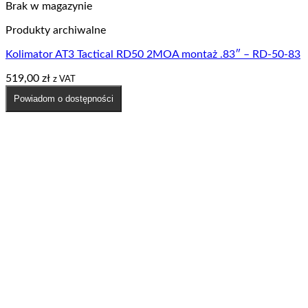
Brak w magazynie
Produkty archiwalne
Kolimator AT3 Tactical RD50 2MOA montaż .83″ – RD-50-83
519,00
zł
z VAT
Powiadom o dostępności