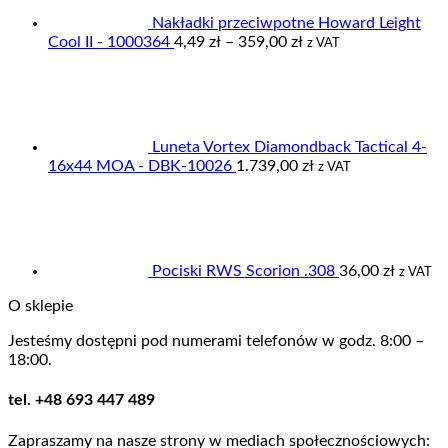
Nakładki przeciwpotne Howard Leight
Zakres
Cool II - 1000364
4,49
zł
–
359,00
zł
z VAT
cen:
od
4,49 zł
do
359,00 zł
Luneta Vortex Diamondback Tactical 4-
16x44 MOA - DBK-10026
1.739,00
zł
z VAT
Pociski RWS Scorion .308
36,00
zł
z VAT
O sklepie
Jesteśmy dostępni pod numerami telefonów w godz. 8:00 –
18:00.
tel. +48 693 447 489
Zapraszamy na nasze strony w mediach społecznościowych: