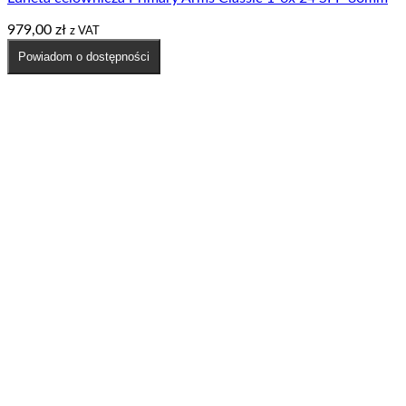
979,00
zł
z VAT
Powiadom o dostępności