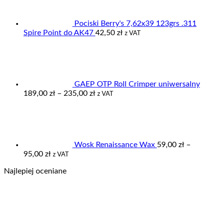
Pociski Berry's 7,62x39 123grs .311
Spire Point do AK47
42,50
zł
z VAT
GAEP OTP Roll Crimper uniwersalny
Zakres
189,00
zł
–
235,00
zł
z VAT
cen:
od
189,00 zł
do
235,00 zł
Wosk Renaissance Wax
59,00
zł
–
Zakres
95,00
zł
z VAT
cen:
Najlepiej oceniane
od
59,00 zł
do
95,00 zł