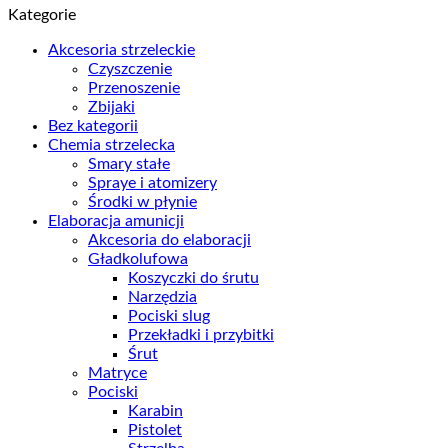
Kategorie
Akcesoria strzeleckie
Czyszczenie
Przenoszenie
Zbijaki
Bez kategorii
Chemia strzelecka
Smary stałe
Spraye i atomizery
Środki w płynie
Elaboracja amunicji
Akcesoria do elaboracji
Gładkolufowa
Koszyczki do śrutu
Narzędzia
Pociski slug
Przekładki i przybitki
Śrut
Matryce
Pociski
Karabin
Pistolet