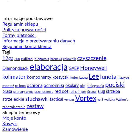
Informacje podstawowe
Regulamin sklepu
Polityka prywatności
Formy płatności
Informacja o przetwarzaniu danych
Regulamin konta klienta
Tagi
czyszczenie
12ga
Ballistol
biegówka
308
breneka
celownik
elaboracja
Honeywell
Diamondback
GAEP
Lee
luneta
kolimator
komponenty
koszyczki
kufer
Lapua
matryce
pociski
ochrona
ochronniki
okulary
montaż
olej
pielęgnacja
na broń
prasa
red dot
slug
strzelba
primary arms
przenoszenie
roll crimper
Scenar
Vortex
słuchawki
strzeleckie
tactical
venom
w-8
walizka
Walker's
zestaw
zabezpieczenie
Sklep internetowy
Moje konto
Koszyk
Zamówienie