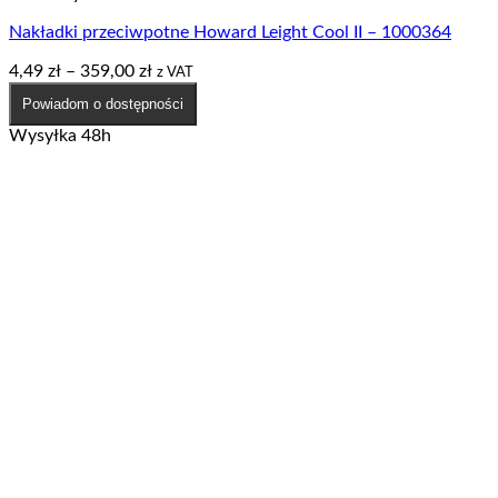
Nakładki przeciwpotne Howard Leight Cool II – 1000364
Zakres
4,49
zł
–
359,00
zł
z VAT
cen:
Powiadom o dostępności
od
4,49 zł
Wysyłka 48h
do
359,00 zł