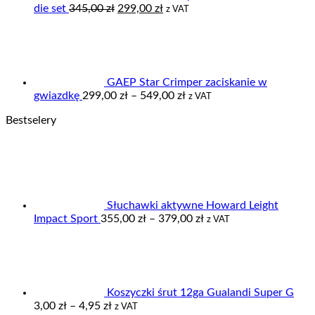
Pierwotna
Aktualna
die set
345,00
zł
299,00
zł
z VAT
cena
cena
wynosiła:
wynosi:
345,00 zł.
299,00 zł.
GAEP Star Crimper zaciskanie w
Zakres
gwiazdkę
299,00
zł
–
549,00
zł
z VAT
cen:
Bestselery
od
299,00 zł
do
549,00 zł
Słuchawki aktywne Howard Leight
Zakres
Impact Sport
355,00
zł
–
379,00
zł
z VAT
cen:
od
355,00 zł
do
379,00 zł
Koszyczki śrut 12ga Gualandi Super G
Zakres
3,00
zł
–
4,95
zł
z VAT