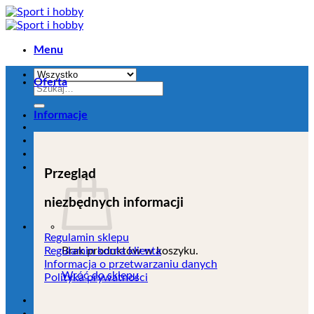
Przejdź
do
zawartości
Menu
Oferta
Szukaj:
Informacje
Przegląd
niezbędnych informacji
Regulamin sklepu
Brak produktów w koszyku.
Regulamin konta klienta
Informacja o przetwarzaniu danych
Wróć do sklepu
Polityka prywatności